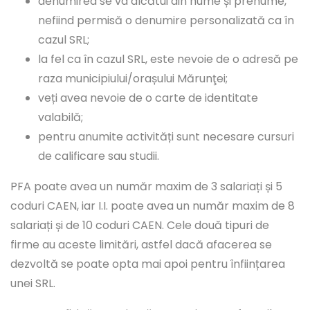
denumirea se va alcătui din nume și prenume,
nefiind permisă o denumire personalizată ca în
cazul SRL;
la fel ca în cazul SRL, este nevoie de o adresă pe
raza municipiului/orașului Mărunţei;
veți avea nevoie de o carte de identitate
valabilă;
pentru anumite activități sunt necesare cursuri
de calificare sau studii.
PFA poate avea un număr maxim de 3 salariați și 5
coduri CAEN, iar I.I. poate avea un număr maxim de 8
salariați și de 10 coduri CAEN. Cele două tipuri de
firme au aceste limitări, astfel dacă afacerea se
dezvoltă se poate opta mai apoi pentru înființarea
unei SRL.