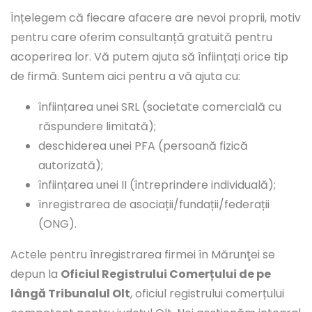
Înțelegem că fiecare afacere are nevoi proprii, motiv
pentru care oferim consultanță gratuită pentru
acoperirea lor. Vă putem ajuta să înființați orice tip
de firmă. Suntem aici pentru a vă ajuta cu:
înființarea unei SRL (societate comercială cu
răspundere limitată);
deschiderea unei PFA (persoană fizică
autorizată);
înființarea unei II (întreprindere individuală);
înregistrarea de asociații/fundații/federații
(ONG).
Actele pentru înregistrarea firmei în Mărunţei se
depun la
Oficiul Registrului Comerțului de pe
lângă Tribunalul Olt
, oficiul registrului comerțului