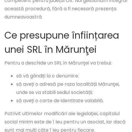
competent pentru județul Olt. Noi gestionăm integral
această procedură, fără a fi necesară prezența
dumneavoastră.
Ce presupune înființarea
unei SRL în Mărunţei
Pentru a deschide un SRL în Mărunţei va trebui:
să vă gândiți la o denumire;
să aveți o adresă pe raza localității Mărunţei,
unde se va stabili sediul societății;
să aveți o carte de identitate valabilă.
Potrivit ultimelor modificări ale legislației, capitalul
social minim este de 1 leu pentru un asociat, iar dacă
sunt mai mulți câte 1 leu pentru fiecare.