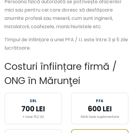
Persoana fizică autorizată se potrivește afacerilor
mici sau pentru cei care doresc să desfășoare
anumite profesii sau meserii, cum sunt inginerii,
instalatorii, coafezele, manichiuristele etc.
Timpul de înființare a unei PFA / I.I. este între 3 și 5 zile
lucrătoare.
Costuri înființare firmă /
ONG în Mărunţei
SRL
PFA
700 LEI
600 LEI
+ taxe 152 LEI
fără taxe suplimentare