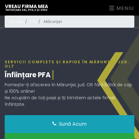
VREAU FIRMA MEA
MENIU
ÎNFIINȚARE SRL, PFA, II ȘI ONG
Acasă
Olt
Mărunţei
SERVICII COMPLETE ȘI RAPIDE ÎN MĂRUNŢEI, JUD.
OLT
Înființare
PFA
Pornește-ți afacerea în Mărunţei, jud. Olt fără bătăi de cap
și 100% online!
Ne ocupăm de toți pașii și îți trimitem actele firmei
înființate.
Sună Acum