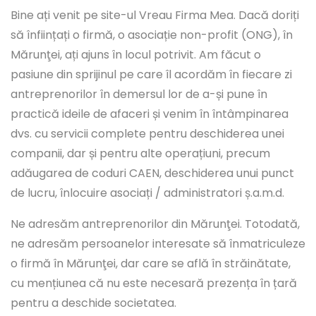
Bine ați venit pe site-ul Vreau Firma Mea. Dacă doriți
să înființați o firmă, o asociație non-profit (ONG), în
Mărunţei, ați ajuns în locul potrivit. Am făcut o
pasiune din sprijinul pe care îl acordăm în fiecare zi
antreprenorilor în demersul lor de a-și pune în
practică ideile de afaceri și venim în întâmpinarea
dvs. cu servicii complete pentru deschiderea unei
companii, dar și pentru alte operațiuni, precum
adăugarea de coduri CAEN, deschiderea unui punct
de lucru, înlocuire asociați / administratori ș.a.m.d.
Ne adresăm antreprenorilor din Mărunţei. Totodată,
ne adresăm persoanelor interesate să înmatriculeze
o firmă în Mărunţei, dar care se află în străinătate,
cu mențiunea că nu este necesară prezența în țară
pentru a deschide societatea.