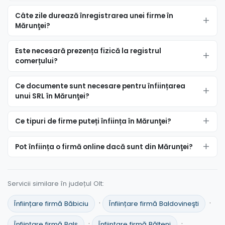
Câte zile durează înregistrarea unei firme în
Mărunţei?
Este necesară prezența fizică la registrul
comerțului?
Ce documente sunt necesare pentru înființarea
unui SRL în Mărunţei?
Ce tipuri de firme puteți înființa în Mărunţei?
Pot înființa o firmă online dacă sunt din Mărunţei?
Servicii similare în județul Olt:
·
·
Înființare firmă Băbiciu
Înființare firmă Baldovineşti
·
·
Înființare firmă Balş
Înființare firmă Bălteni