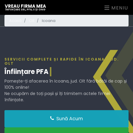
VREAU FIRMA MEA
MENIU
ÎNFIINȚARE SRL, PFA, II ȘI ONG
Acasă
Olt
Icoana
SERVICII COMPLETE ȘI RAPIDE ÎN ICOANA, JUD.
OLT
Înființare
PFA
Pornește-ți afacerea în Icoana, jud. Olt fără bătăi de cap și
100% online!
Ne ocupăm de toți pașii și îți trimitem actele firmei
înființate.
Sună Acum