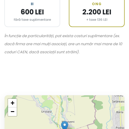
II
ONG
600 LEI
2.200 LEI
fără taxe suplimentare
+ taxe 136 LEI
În funcție de particularități, pot exista costuri suplimentare (ex.
dacă firma are mai mulți asociați, are un număr mai mare de 10
coduri CAEN, dacă asociații sunt străini).
+
−