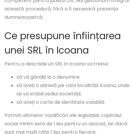
competent pentru județul Olt. Noi gestionăm integral
această procedură, fără a fi necesară prezența
dumneavoastră.
Ce presupune înființarea
unei SRL în Icoana
Pentru a deschide un SRL în Icoana va trebui:
să vă gândiți la o denumire;
să aveți o adresă pe raza localității Icoana, unde
se va stabili sediul societății;
să aveți o carte de identitate valabilă.
Potrivit ultimelor modificări ale legislației, capitalul
social minim este de 1 leu pentru un asociat, iar dacă
sunt mai mulți câte 1 leu pentru fiecare.