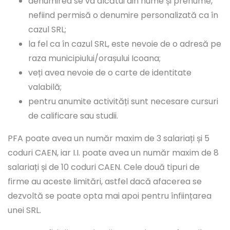
denumirea se va alcătui din nume și prenume,
nefiind permisă o denumire personalizată ca în
cazul SRL;
la fel ca în cazul SRL, este nevoie de o adresă pe
raza municipiului/orașului Icoana;
veți avea nevoie de o carte de identitate
valabilă;
pentru anumite activități sunt necesare cursuri
de calificare sau studii.
PFA poate avea un număr maxim de 3 salariați și 5
coduri CAEN, iar I.I. poate avea un număr maxim de 8
salariați și de 10 coduri CAEN. Cele două tipuri de
firme au aceste limitări, astfel dacă afacerea se
dezvoltă se poate opta mai apoi pentru înființarea
unei SRL.