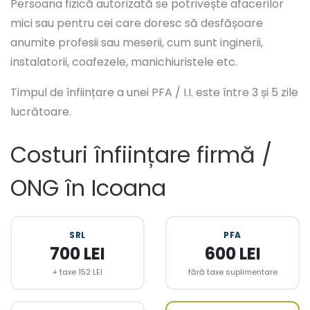
Persoana fizică autorizată se potrivește afacerilor
mici sau pentru cei care doresc să desfășoare
anumite profesii sau meserii, cum sunt inginerii,
instalatorii, coafezele, manichiuristele etc.
Timpul de înființare a unei PFA / I.I. este între 3 și 5 zile
lucrătoare.
Costuri înființare firmă /
ONG în Icoana
SRL
PFA
700 LEI
600 LEI
+ taxe 152 LEI
fără taxe suplimentare