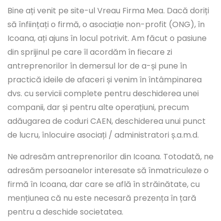
Bine ați venit pe site-ul Vreau Firma Mea. Dacă doriți
să înființați o firmă, o asociație non-profit (ONG), în
Icoana, ați ajuns în locul potrivit. Am făcut o pasiune
din sprijinul pe care îl acordăm în fiecare zi
antreprenorilor în demersul lor de a-și pune în
practică ideile de afaceri și venim în întâmpinarea
dvs. cu servicii complete pentru deschiderea unei
companii, dar și pentru alte operațiuni, precum
adăugarea de coduri CAEN, deschiderea unui punct
de lucru, înlocuire asociați / administratori ș.a.m.d.
Ne adresăm antreprenorilor din Icoana. Totodată, ne
adresăm persoanelor interesate să înmatriculeze o
firmă în Icoana, dar care se află în străinătate, cu
mențiunea că nu este necesară prezența în țară
pentru a deschide societatea.