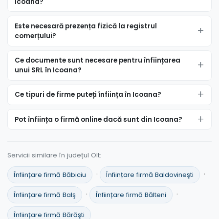
Icoana?
Este necesară prezența fizică la registrul
comerțului?
Ce documente sunt necesare pentru înființarea
unui SRL în Icoana?
Ce tipuri de firme puteți înființa în Icoana?
Pot înființa o firmă online dacă sunt din Icoana?
Servicii similare în județul Olt:
·
·
Înființare firmă Băbiciu
Înființare firmă Baldovineşti
·
·
Înființare firmă Balş
Înființare firmă Bălteni
Înființare firmă Bărăşti