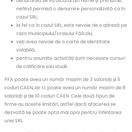
denumirea se va alcătui din nume și prenume,
nefiind permisă o denumire personalizată ca în
cazul SRL;
la fel ca în cazul SRL, este nevoie de o adresă pe
raza municipiului/orașului Fălcoiu;
veți avea nevoie de o carte de identitate
valabilă;
pentru anumite activități sunt necesare cursuri
de calificare sau studii.
PFA poate avea un număr maxim de 3 salariați și 5
coduri CAEN, iar I.I. poate avea un număr maxim de 8
salariați și de 10 coduri CAEN. Cele două tipuri de
firme au aceste limitări, astfel dacă afacerea se
dezvoltă se poate opta mai apoi pentru înființarea
unei SRL.