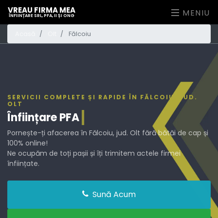
VREAU FIRMA MEA
MENIU
ÎNFIINȚARE SRL, PFA, II ȘI ONG
Acasă
Olt
Fălcoiu
SERVICII COMPLETE ȘI RAPIDE ÎN FĂLCOIU, JUD.
OLT
Înființare
PFA
Pornește-ți afacerea în Fălcoiu, jud. Olt fără bătăi de cap și
100% online!
Ne ocupăm de toți pașii și îți trimitem actele firmei
înființate.
Sună Acum