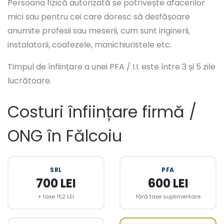
Persoana fizică autorizată se potrivește afacerilor
mici sau pentru cei care doresc să desfășoare
anumite profesii sau meserii, cum sunt inginerii,
instalatorii, coafezele, manichiuristele etc.
Timpul de înființare a unei PFA / I.I. este între 3 și 5 zile
lucrătoare.
Costuri înființare firmă /
ONG în Fălcoiu
SRL
PFA
700 LEI
600 LEI
+ taxe 152 LEI
fără taxe suplimentare