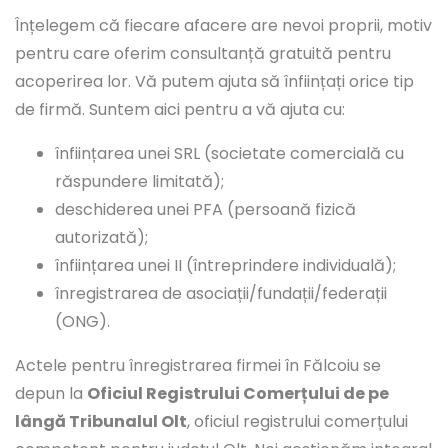
Înțelegem că fiecare afacere are nevoi proprii, motiv
pentru care oferim consultanță gratuită pentru
acoperirea lor. Vă putem ajuta să înființați orice tip
de firmă. Suntem aici pentru a vă ajuta cu:
înființarea unei SRL (societate comercială cu
răspundere limitată);
deschiderea unei PFA (persoană fizică
autorizată);
înființarea unei II (întreprindere individuală);
înregistrarea de asociații/fundații/federații
(ONG).
Actele pentru înregistrarea firmei în Fălcoiu se
depun la
Oficiul Registrului Comerțului de pe
lângă Tribunalul Olt
, oficiul registrului comerțului