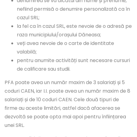
denumirea se va alcătui din nume și prenume,
nefiind permisă o denumire personalizată ca în
cazul SRL;
la fel ca în cazul SRL, este nevoie de o adresă pe
raza municipiului/orașului Dăneasa;
veți avea nevoie de o carte de identitate
valabilă;
pentru anumite activități sunt necesare cursuri
de calificare sau studii.
PFA poate avea un număr maxim de 3 salariați și 5
coduri CAEN, iar I.I. poate avea un număr maxim de 8
salariați și de 10 coduri CAEN. Cele două tipuri de
firme au aceste limitări, astfel dacă afacerea se
dezvoltă se poate opta mai apoi pentru înființarea
unei SRL.