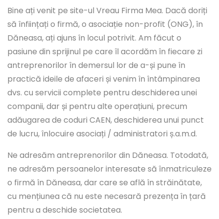
Bine ați venit pe site-ul Vreau Firma Mea. Dacă doriți
să înființați o firmă, o asociație non-profit (ONG), în
Dăneasa, ați ajuns în locul potrivit. Am făcut o
pasiune din sprijinul pe care îl acordăm în fiecare zi
antreprenorilor în demersul lor de a-și pune în
practică ideile de afaceri și venim în întâmpinarea
dvs. cu servicii complete pentru deschiderea unei
companii, dar și pentru alte operațiuni, precum
adăugarea de coduri CAEN, deschiderea unui punct
de lucru, înlocuire asociați / administratori ș.a.m.d.
Ne adresăm antreprenorilor din Dăneasa. Totodată,
ne adresăm persoanelor interesate să înmatriculeze
o firmă în Dăneasa, dar care se află în străinătate,
cu mențiunea că nu este necesară prezența în țară
pentru a deschide societatea.