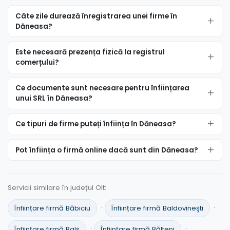
Câte zile durează înregistrarea unei firme în
Dăneasa?
Este necesară prezența fizică la registrul
comerțului?
Ce documente sunt necesare pentru înființarea
unui SRL în Dăneasa?
Ce tipuri de firme puteți înființa în Dăneasa?
Pot înființa o firmă online dacă sunt din Dăneasa?
Servicii similare în județul Olt:
·
·
Înființare firmă Băbiciu
Înființare firmă Baldovineşti
·
·
Înființare firmă Balş
Înființare firmă Bălteni