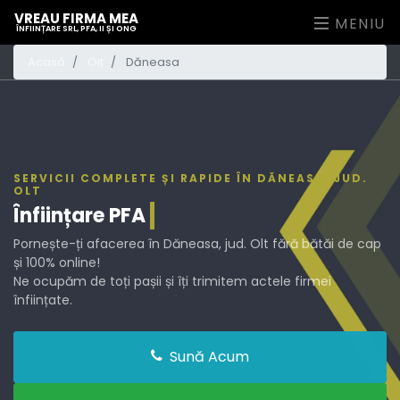
VREAU FIRMA MEA
MENIU
ÎNFIINȚARE SRL, PFA, II ȘI ONG
Acasă
Olt
Dăneasa
SERVICII COMPLETE ȘI RAPIDE ÎN DĂNEASA, JUD.
OLT
Înființare
PFA
Pornește-ți afacerea în Dăneasa, jud. Olt fără bătăi de cap
și 100% online!
Ne ocupăm de toți pașii și îți trimitem actele firmei
înființate.
Sună Acum