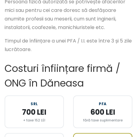
Persoana fizică autorizată se potrivește afacerilor
mici sau pentru cei care doresc să desfășoare
anumite profesii sau meserii, cum sunt inginerii,
instalatorii, coafezele, manichiuristele etc.
Timpul de înființare a unei PFA / I.I. este între 3 și 5 zile
lucrătoare.
Costuri înființare firmă /
ONG în Dăneasa
SRL
PFA
700 LEI
600 LEI
+ taxe 152 LEI
fără taxe suplimentare