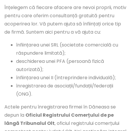
Înțelegem că fiecare afacere are nevoi proprii, motiv
pentru care oferim consultanță gratuită pentru
acoperirea lor. Vă putem ajuta să înființați orice tip
de firmă. Suntem aici pentru a vă ajuta cu:
înființarea unei SRL (societate comercială cu
răspundere limitată);
deschiderea unei PFA (persoană fizică
autorizată);
înființarea unei II (întreprindere individuală);
înregistrarea de asociații/fundații/federații
(ONG).
Actele pentru înregistrarea firmei în Dăneasa se
depun la
Oficiul Registrului Comerțului de pe
lângă Tribunalul Olt
, oficiul registrului comerțului