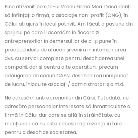
Bine ați venit pe site-ul Vreau Firma Mea. Dacă doriți
să înființați o firmă, o asociație non-profit (ONG), în
Călui, ați ajuns în locul potrivit. Am făcut o pasiune din
sprijinul pe care îl acordăm în fiecare zi
antreprenorilor în demersul lor de a-și pune în
practică ideile de afaceri și venim în întâmpinarea
dvs. cu servicii complete pentru deschiderea unei
companii, dar și pentru alte operațiuni, precum
adăugarea de coduri CAEN, deschiderea unui punct
de lucru, înlocuire asociați / administratori ș.a.m.d.
Ne adresăm antreprenorilor din Călui. Totodată, ne
adresăm persoanelor interesate să înmatriculeze o
firmă în Călui, dar care se află în străinătate, cu
mențiunea că nu este necesară prezența în țară
pentru a deschide societatea.