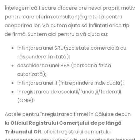
Înțelegem că fiecare afacere are nevoi proprii, motiv
pentru care oferim consultanță gratuită pentru
acoperirea lor. Vă putem ajuta să înființați orice tip
de firmă. Suntem aici pentru a vă ajuta cu:
înființarea unei SRL (societate comercială cu
răspundere limitată);
deschiderea unei PFA (persoană fizică
autorizată);
înființarea unei II (întreprindere individuală);
înregistrarea de asociații/fundații/federații
(ONG).
Actele pentru înregistrarea firmei în Călui se depun
la
Oficiul Registrului Comerțului de pe lângă
Tribunalul Olt
, oficiul registrului comerțului