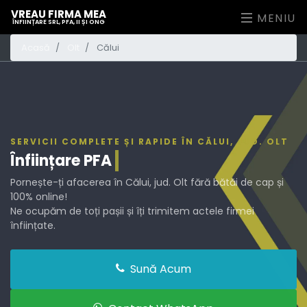
VREAU FIRMA MEA
MENIU
ÎNFIINȚARE SRL, PFA, II ȘI ONG
Acasă
Olt
Călui
SERVICII COMPLETE ȘI RAPIDE ÎN CĂLUI, JUD. OLT
Înființare
PFA
Pornește-ți afacerea în Călui, jud. Olt fără bătăi de cap și
100% online!
Ne ocupăm de toți pașii și îți trimitem actele firmei
înființate.
Sună Acum