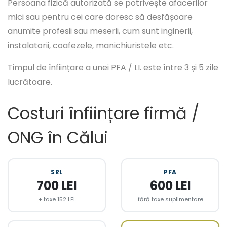
Persoana fizică autorizată se potrivește afacerilor
mici sau pentru cei care doresc să desfășoare
anumite profesii sau meserii, cum sunt inginerii,
instalatorii, coafezele, manichiuristele etc.
Timpul de înființare a unei PFA / I.I. este între 3 și 5 zile
lucrătoare.
Costuri înființare firmă /
ONG în Călui
SRL
PFA
700 LEI
600 LEI
+ taxe 152 LEI
fără taxe suplimentare