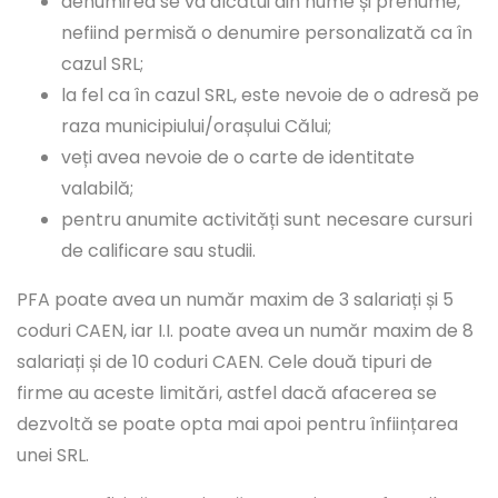
denumirea se va alcătui din nume și prenume,
nefiind permisă o denumire personalizată ca în
cazul SRL;
la fel ca în cazul SRL, este nevoie de o adresă pe
raza municipiului/orașului Călui;
veți avea nevoie de o carte de identitate
valabilă;
pentru anumite activități sunt necesare cursuri
de calificare sau studii.
PFA poate avea un număr maxim de 3 salariați și 5
coduri CAEN, iar I.I. poate avea un număr maxim de 8
salariați și de 10 coduri CAEN. Cele două tipuri de
firme au aceste limitări, astfel dacă afacerea se
dezvoltă se poate opta mai apoi pentru înființarea
unei SRL.