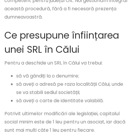
competent pentru județul Olt. Noi gestionăm integral
această procedură, fără a fi necesară prezența
dumneavoastră.
Ce presupune înființarea
unei SRL în Călui
Pentru a deschide un SRL în Călui va trebui:
să vă gândiți la o denumire;
să aveți o adresă pe raza localității Călui, unde
se va stabili sediul societății;
să aveți o carte de identitate valabilă.
Potrivit ultimelor modificări ale legislației, capitalul
social minim este de 1 leu pentru un asociat, iar dacă
sunt mai mulți câte 1 leu pentru fiecare.