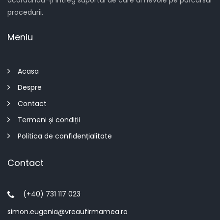
acordându-ți întreg suportul de care ai nevoie pe parcursul
procedurii.
Meniu
Acasa
Despre
Contact
Termeni și condiții
Politica de confidențialitate
Contact
(+40) 731 117 023
simon.eugenia@vreaufirmamea.ro