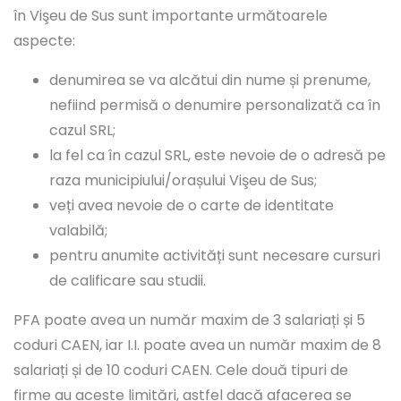
în Vişeu de Sus sunt importante următoarele
aspecte:
denumirea se va alcătui din nume și prenume,
nefiind permisă o denumire personalizată ca în
cazul SRL;
la fel ca în cazul SRL, este nevoie de o adresă pe
raza municipiului/orașului Vişeu de Sus;
veți avea nevoie de o carte de identitate
valabilă;
pentru anumite activități sunt necesare cursuri
de calificare sau studii.
PFA poate avea un număr maxim de 3 salariați și 5
coduri CAEN, iar I.I. poate avea un număr maxim de 8
salariați și de 10 coduri CAEN. Cele două tipuri de
firme au aceste limitări, astfel dacă afacerea se