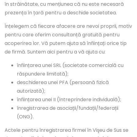
în străinătate, cu mențiunea că nu este necesară
prezența în țară pentru a deschide societatea.
Înțelegem că fiecare afacere are nevoi proprii, motiv
pentru care oferim consultanță gratuită pentru
acoperirea lor. Vă putem ajuta să înființați orice tip
de firmă. Suntem aici pentru a vă ajuta cu:
înființarea unei SRL (societate comercială cu
răspundere limitată);
deschiderea unei PFA (persoană fizică
autorizată);
înființarea unei II (întreprindere individuală);
înregistrarea de asociații/fundații/federații
(ONG).
Actele pentru înregistrarea firmei în Vişeu de Sus se