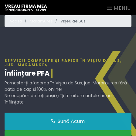
VREAU FIRMA MEA
MENIU
ÎNFIINȚARE SRL, PFA, II ȘI ONG
Acasă
Maramureș
Vişeu de Sus
SERVICII COMPLETE ȘI RAPIDE ÎN VIŞEU DE SUS,
JUD. MARAMUREȘ
Înființare
PFA
Pornește-ți afacerea în Vişeu de Sus, jud. Maramureș fără
bătăi de cap și 100% online!
Ne ocupăm de toți pașii și îți trimitem actele firmei
înființate.
Sună Acum