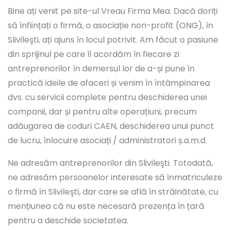
Bine ați venit pe site-ul Vreau Firma Mea. Dacă doriți
să înființați o firmă, o asociație non-profit (ONG), în
Slivileşti, ați ajuns în locul potrivit. Am făcut o pasiune
din sprijinul pe care îl acordăm în fiecare zi
antreprenorilor în demersul lor de a-și pune în
practică ideile de afaceri și venim în întâmpinarea
dvs. cu servicii complete pentru deschiderea unei
companii, dar și pentru alte operațiuni, precum
adăugarea de coduri CAEN, deschiderea unui punct
de lucru, înlocuire asociați / administratori ș.a.m.d.
Ne adresăm antreprenorilor din Slivileşti. Totodată,
ne adresăm persoanelor interesate să înmatriculeze
o firmă în Slivileşti, dar care se află în străinătate, cu
mențiunea că nu este necesară prezența în țară
pentru a deschide societatea.