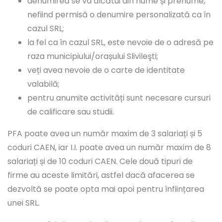
denumirea se va alcătui din nume și prenume,
nefiind permisă o denumire personalizată ca în
cazul SRL;
la fel ca în cazul SRL, este nevoie de o adresă pe
raza municipiului/orașului Slivileşti;
veți avea nevoie de o carte de identitate
valabilă;
pentru anumite activități sunt necesare cursuri
de calificare sau studii.
PFA poate avea un număr maxim de 3 salariați și 5
coduri CAEN, iar I.I. poate avea un număr maxim de 8
salariați și de 10 coduri CAEN. Cele două tipuri de
firme au aceste limitări, astfel dacă afacerea se
dezvoltă se poate opta mai apoi pentru înființarea
unei SRL.