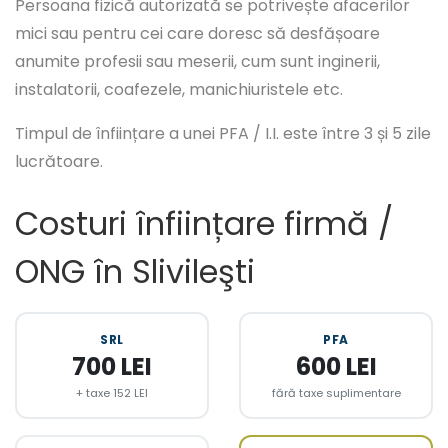
Persoana fizică autorizată se potrivește afacerilor
mici sau pentru cei care doresc să desfășoare
anumite profesii sau meserii, cum sunt inginerii,
instalatorii, coafezele, manichiuristele etc.
Timpul de înființare a unei PFA / I.I. este între 3 și 5 zile
lucrătoare.
Costuri înființare firmă /
ONG în Slivileşti
SRL
PFA
700 LEI
600 LEI
+ taxe 152 LEI
fără taxe suplimentare