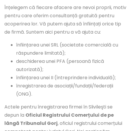
Înțelegem că fiecare afacere are nevoi proprii, motiv
pentru care oferim consultanță gratuită pentru
acoperirea lor. Vă putem ajuta să înființați orice tip
de firmă. Suntem aici pentru a vă ajuta cu:
înființarea unei SRL (societate comercială cu
răspundere limitată);
deschiderea unei PFA (persoană fizică
autorizată);
înființarea unei II (întreprindere individuală);
înregistrarea de asociații/fundații/federații
(ONG).
Actele pentru înregistrarea firmei în Slivileşti se
depun la
Oficiul Registrului Comerțului de pe
lângă Tribunalul Gorj
, oficiul registrului comerțului