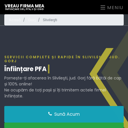
VREAU FIRMA MEA
MENIU
ÎNFIINȚARE SRL, PFA, II ȘI ONG
Acasă
Gorj
Slivileşti
SERVICII COMPLETE ȘI RAPIDE ÎN SLIVILEŞTI, JUD.
GORJ
Înființare
PFA
Pornește-ți afacerea în Slivileşti, jud. Gorj fără bătăi de cap
și 100% online!
Ne ocupăm de toți pașii și îți trimitem actele firmei
înființate.
Sună Acum