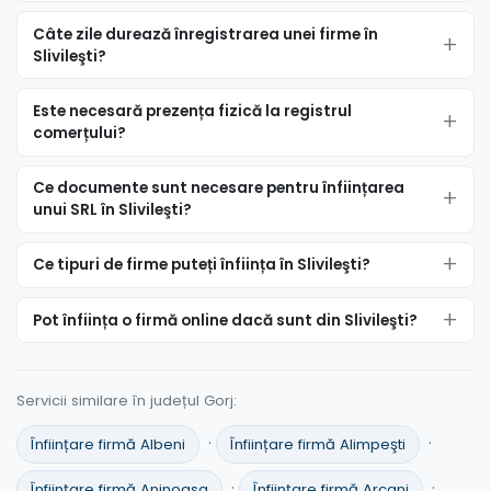
Câte zile durează înregistrarea unei firme în
Slivileşti?
Este necesară prezența fizică la registrul
comerțului?
Ce documente sunt necesare pentru înființarea
unui SRL în Slivileşti?
Ce tipuri de firme puteți înființa în Slivileşti?
Pot înființa o firmă online dacă sunt din Slivileşti?
Servicii similare în județul Gorj:
·
·
Înființare firmă Albeni
Înființare firmă Alimpeşti
·
·
Înființare firmă Aninoasa
Înființare firmă Arcani