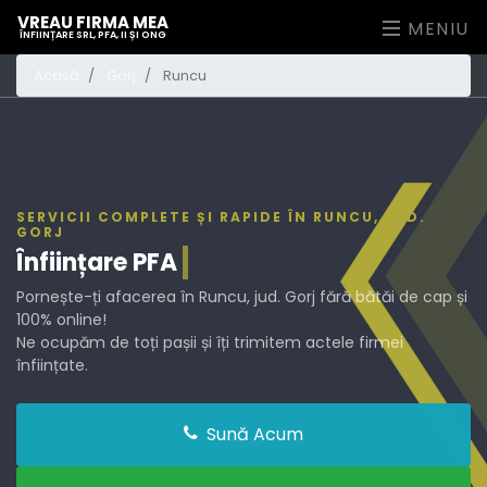
VREAU FIRMA MEA
MENIU
ÎNFIINȚARE SRL, PFA, II ȘI ONG
Acasă
Gorj
Runcu
SERVICII COMPLETE ȘI RAPIDE ÎN RUNCU, JUD.
GORJ
Înființare
PFA
Pornește-ți afacerea în Runcu, jud. Gorj fără bătăi de cap și
100% online!
Ne ocupăm de toți pașii și îți trimitem actele firmei
înființate.
Sună Acum