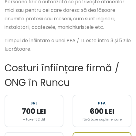
Persoana fizică autorizată se potrivește afacerilor
mici sau pentru cei care doresc să desfășoare
anumite profesii sau meserii, cum sunt inginerii,
instalatorii, coafezele, manichiuristele etc.
Timpul de înființare a unei PFA / I.I. este între 3 și 5 zile
lucrătoare.
Costuri înființare firmă /
ONG în Runcu
SRL
PFA
700 LEI
600 LEI
+ taxe 152 LEI
fără taxe suplimentare