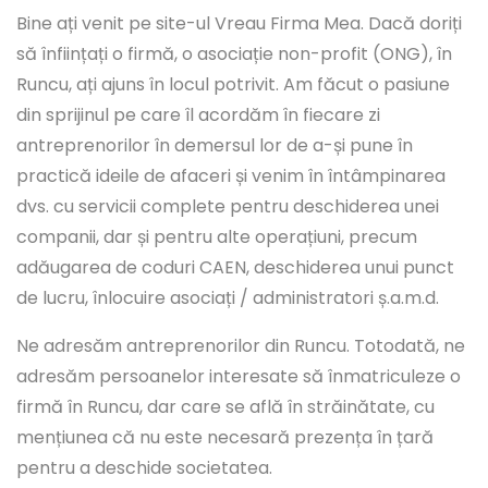
Bine ați venit pe site-ul Vreau Firma Mea. Dacă doriți
să înființați o firmă, o asociație non-profit (ONG), în
Runcu, ați ajuns în locul potrivit. Am făcut o pasiune
din sprijinul pe care îl acordăm în fiecare zi
antreprenorilor în demersul lor de a-și pune în
practică ideile de afaceri și venim în întâmpinarea
dvs. cu servicii complete pentru deschiderea unei
companii, dar și pentru alte operațiuni, precum
adăugarea de coduri CAEN, deschiderea unui punct
de lucru, înlocuire asociați / administratori ș.a.m.d.
Ne adresăm antreprenorilor din Runcu. Totodată, ne
adresăm persoanelor interesate să înmatriculeze o
firmă în Runcu, dar care se află în străinătate, cu
mențiunea că nu este necesară prezența în țară
pentru a deschide societatea.