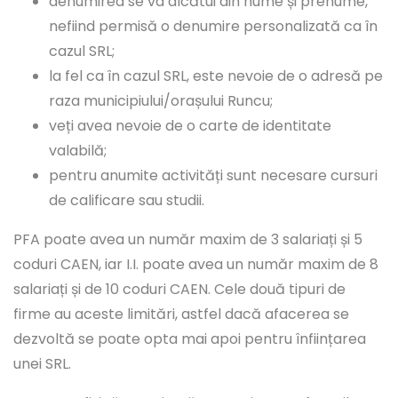
denumirea se va alcătui din nume și prenume,
nefiind permisă o denumire personalizată ca în
cazul SRL;
la fel ca în cazul SRL, este nevoie de o adresă pe
raza municipiului/orașului Runcu;
veți avea nevoie de o carte de identitate
valabilă;
pentru anumite activități sunt necesare cursuri
de calificare sau studii.
PFA poate avea un număr maxim de 3 salariați și 5
coduri CAEN, iar I.I. poate avea un număr maxim de 8
salariați și de 10 coduri CAEN. Cele două tipuri de
firme au aceste limitări, astfel dacă afacerea se
dezvoltă se poate opta mai apoi pentru înființarea
unei SRL.