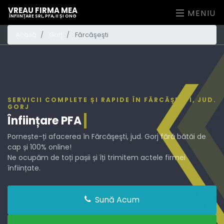
VREAU FIRMA MEA
MENIU
ÎNFIINȚARE SRL, PFA, II ȘI ONG
Acasă
Gorj
Fărcăşeşti
SERVICII COMPLETE ȘI RAPIDE ÎN FĂRCĂŞEŞTI, JUD.
GORJ
Înființare
PFA
Pornește-ți afacerea în Fărcăşeşti, jud. Gorj fără bătăi de
cap și 100% online!
Ne ocupăm de toți pașii și îți trimitem actele firmei
înființate.
Sună Acum