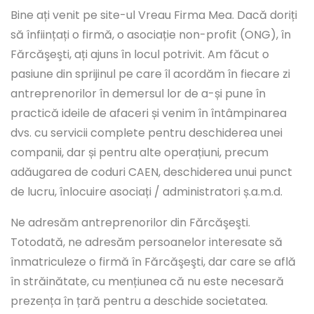
Bine ați venit pe site-ul Vreau Firma Mea. Dacă doriți
să înființați o firmă, o asociație non-profit (ONG), în
Fărcăşeşti, ați ajuns în locul potrivit. Am făcut o
pasiune din sprijinul pe care îl acordăm în fiecare zi
antreprenorilor în demersul lor de a-și pune în
practică ideile de afaceri și venim în întâmpinarea
dvs. cu servicii complete pentru deschiderea unei
companii, dar și pentru alte operațiuni, precum
adăugarea de coduri CAEN, deschiderea unui punct
de lucru, înlocuire asociați / administratori ș.a.m.d.
Ne adresăm antreprenorilor din Fărcăşeşti.
Totodată, ne adresăm persoanelor interesate să
înmatriculeze o firmă în Fărcăşeşti, dar care se află
în străinătate, cu mențiunea că nu este necesară
prezența în țară pentru a deschide societatea.