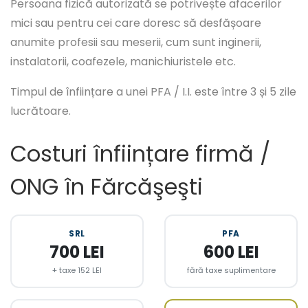
Persoana fizică autorizată se potrivește afacerilor
mici sau pentru cei care doresc să desfășoare
anumite profesii sau meserii, cum sunt inginerii,
instalatorii, coafezele, manichiuristele etc.
Timpul de înființare a unei PFA / I.I. este între 3 și 5 zile
lucrătoare.
Costuri înființare firmă /
ONG în Fărcăşeşti
SRL
PFA
700 LEI
600 LEI
+ taxe 152 LEI
fără taxe suplimentare