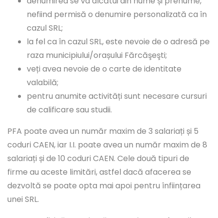
denumirea se va alcătui din nume și prenume,
nefiind permisă o denumire personalizată ca în
cazul SRL;
la fel ca în cazul SRL, este nevoie de o adresă pe
raza municipiului/orașului Fărcăşeşti;
veți avea nevoie de o carte de identitate
valabilă;
pentru anumite activități sunt necesare cursuri
de calificare sau studii.
PFA poate avea un număr maxim de 3 salariați și 5
coduri CAEN, iar I.I. poate avea un număr maxim de 8
salariați și de 10 coduri CAEN. Cele două tipuri de
firme au aceste limitări, astfel dacă afacerea se
dezvoltă se poate opta mai apoi pentru înființarea
unei SRL.