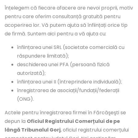
Înțelegem că fiecare afacere are nevoi proprii, motiv
pentru care oferim consultanță gratuită pentru
acoperirea lor. Vă putem ajuta să înființați orice tip
de firmă. Suntem aici pentru a vă ajuta cu:
înființarea unei SRL (societate comercială cu
răspundere limitată);
deschiderea unei PFA (persoană fizică
autorizată);
înființarea unei II (întreprindere individuală);
înregistrarea de asociații/fundații/federații
(ONG).
Actele pentru înregistrarea firmei în Fărcăşeşti se
depun la
Oficiul Registrului Comerțului de pe
lângă Tribunalul Gorj
, oficiul registrului comerțului