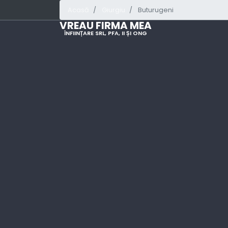
Acasă
Giurgiu
Buturugeni
VREAU FIRMA MEA
ÎNFIINȚARE SRL, PFA, II ȘI ONG