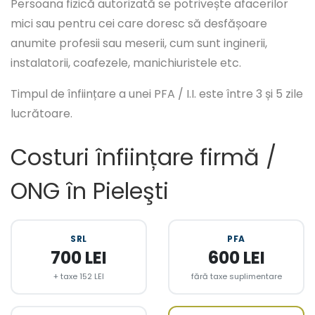
Persoana fizică autorizată se potrivește afacerilor
mici sau pentru cei care doresc să desfășoare
anumite profesii sau meserii, cum sunt inginerii,
instalatorii, coafezele, manichiuristele etc.
Timpul de înființare a unei PFA / I.I. este între 3 și 5 zile
lucrătoare.
Costuri înființare firmă /
ONG în Pieleşti
SRL
PFA
700 LEI
600 LEI
+ taxe 152 LEI
fără taxe suplimentare