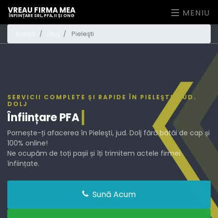
VREAU FIRMA MEA
MENIU
ÎNFIINȚARE SRL, PFA, II ȘI ONG
Acasă
Dolj
Pieleşti
SERVICII COMPLETE ȘI RAPIDE ÎN PIELEŞTI, JUD.
DOLJ
Înființare
PFA
Pornește-ți afacerea în Pieleşti, jud. Dolj fără bătăi de cap și
100% online!
Ne ocupăm de toți pașii și îți trimitem actele firmei
înființate.
Sună Acum