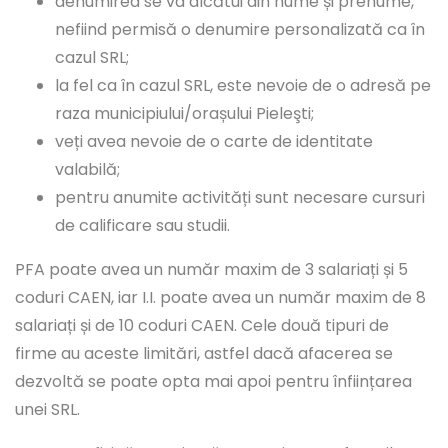
denumirea se va alcătui din nume și prenume,
nefiind permisă o denumire personalizată ca în
cazul SRL;
la fel ca în cazul SRL, este nevoie de o adresă pe
raza municipiului/orașului Pieleşti;
veți avea nevoie de o carte de identitate
valabilă;
pentru anumite activități sunt necesare cursuri
de calificare sau studii.
PFA poate avea un număr maxim de 3 salariați și 5
coduri CAEN, iar I.I. poate avea un număr maxim de 8
salariați și de 10 coduri CAEN. Cele două tipuri de
firme au aceste limitări, astfel dacă afacerea se
dezvoltă se poate opta mai apoi pentru înființarea
unei SRL.