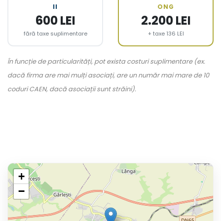
II
ONG
600 LEI
2.200 LEI
fără taxe suplimentare
+ taxe 136 LEI
În funcție de particularități, pot exista costuri suplimentare (ex.
dacă firma are mai mulți asociați, are un număr mai mare de 10
coduri CAEN, dacă asociații sunt străini).
+
−