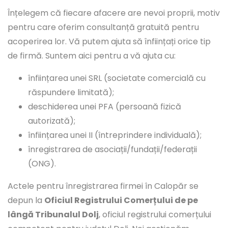
Înțelegem că fiecare afacere are nevoi proprii, motiv
pentru care oferim consultanță gratuită pentru
acoperirea lor. Vă putem ajuta să înființați orice tip
de firmă. Suntem aici pentru a vă ajuta cu:
înființarea unei SRL (societate comercială cu
răspundere limitată);
deschiderea unei PFA (persoană fizică
autorizată);
înființarea unei II (întreprindere individuală);
înregistrarea de asociații/fundații/federații
(ONG).
Actele pentru înregistrarea firmei în Calopăr se
depun la
Oficiul Registrului Comerțului de pe
lângă Tribunalul Dolj
, oficiul registrului comerțului