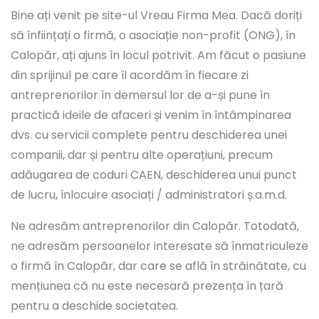
Bine ați venit pe site-ul Vreau Firma Mea. Dacă doriți
să înființați o firmă, o asociație non-profit (ONG), în
Calopăr, ați ajuns în locul potrivit. Am făcut o pasiune
din sprijinul pe care îl acordăm în fiecare zi
antreprenorilor în demersul lor de a-și pune în
practică ideile de afaceri și venim în întâmpinarea
dvs. cu servicii complete pentru deschiderea unei
companii, dar și pentru alte operațiuni, precum
adăugarea de coduri CAEN, deschiderea unui punct
de lucru, înlocuire asociați / administratori ș.a.m.d.
Ne adresăm antreprenorilor din Calopăr. Totodată,
ne adresăm persoanelor interesate să înmatriculeze
o firmă în Calopăr, dar care se află în străinătate, cu
mențiunea că nu este necesară prezența în țară
pentru a deschide societatea.