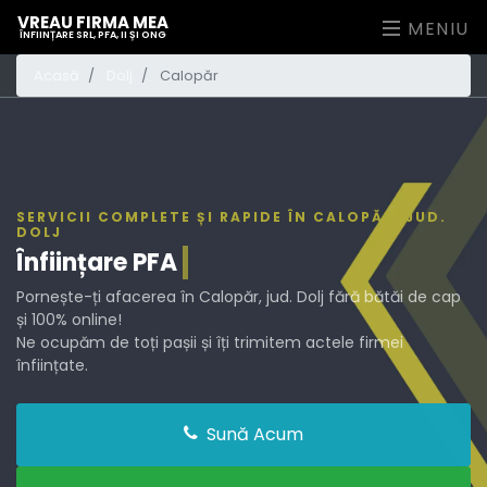
VREAU FIRMA MEA
MENIU
ÎNFIINȚARE SRL, PFA, II ȘI ONG
Acasă
Dolj
Calopăr
SERVICII COMPLETE ȘI RAPIDE ÎN CALOPĂR, JUD.
DOLJ
Înființare
PFA
Pornește-ți afacerea în Calopăr, jud. Dolj fără bătăi de cap
și 100% online!
Ne ocupăm de toți pașii și îți trimitem actele firmei
înființate.
Sună Acum