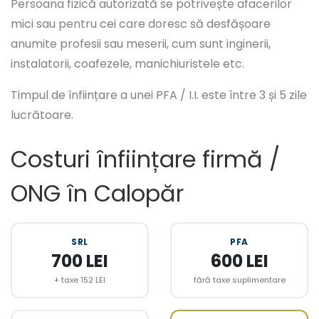
Persoana fizică autorizată se potrivește afacerilor
mici sau pentru cei care doresc să desfășoare
anumite profesii sau meserii, cum sunt inginerii,
instalatorii, coafezele, manichiuristele etc.
Timpul de înființare a unei PFA / I.I. este între 3 și 5 zile
lucrătoare.
Costuri înființare firmă /
ONG în Calopăr
SRL
PFA
700 LEI
600 LEI
+ taxe 152 LEI
fără taxe suplimentare