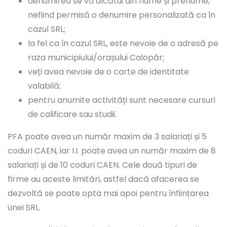
denumirea se va alcătui din nume și prenume,
nefiind permisă o denumire personalizată ca în
cazul SRL;
la fel ca în cazul SRL, este nevoie de o adresă pe
raza municipiului/orașului Calopăr;
veți avea nevoie de o carte de identitate
valabilă;
pentru anumite activități sunt necesare cursuri
de calificare sau studii.
PFA poate avea un număr maxim de 3 salariați și 5
coduri CAEN, iar I.I. poate avea un număr maxim de 8
salariați și de 10 coduri CAEN. Cele două tipuri de
firme au aceste limitări, astfel dacă afacerea se
dezvoltă se poate opta mai apoi pentru înființarea
unei SRL.