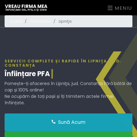
VREAU FIRMA MEA
MENIU
ÎNFIINȚARE SRL, PFA, II ȘI ONG
Acasă
Constanța
Lipniţa
SERVICII COMPLETE ȘI RAPIDE ÎN LIPNIŢA, JUD.
CONSTANȚA
Înființare
PFA
Pornește-ți afacerea în Lipniţa, jud. Constanța fără bătăi de
cap și 100% online!
Ne ocupăm de toți pașii și îți trimitem actele firmei
înființate.
Sună Acum