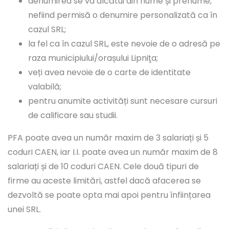
denumirea se va alcătui din nume și prenume,
nefiind permisă o denumire personalizată ca în
cazul SRL;
la fel ca în cazul SRL, este nevoie de o adresă pe
raza municipiului/orașului Lipniţa;
veți avea nevoie de o carte de identitate
valabilă;
pentru anumite activități sunt necesare cursuri
de calificare sau studii.
PFA poate avea un număr maxim de 3 salariați și 5
coduri CAEN, iar I.I. poate avea un număr maxim de 8
salariați și de 10 coduri CAEN. Cele două tipuri de
firme au aceste limitări, astfel dacă afacerea se
dezvoltă se poate opta mai apoi pentru înființarea
unei SRL.