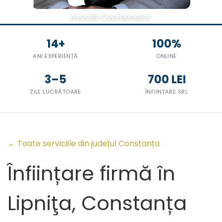
Avocat Coordonator
14+
100%
ANI EXPERIENȚĂ
ONLINE
3–5
700 LEI
ZILE LUCRĂTOARE
ÎNFIINȚARE SRL
← Toate serviciile din județul Constanța
Înființare firmă în
Lipniţa, Constanța