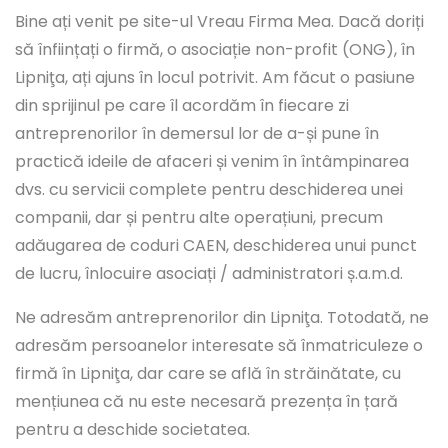
Bine ați venit pe site-ul Vreau Firma Mea. Dacă doriți
să înființați o firmă, o asociație non-profit (ONG), în
Lipniţa, ați ajuns în locul potrivit. Am făcut o pasiune
din sprijinul pe care îl acordăm în fiecare zi
antreprenorilor în demersul lor de a-și pune în
practică ideile de afaceri și venim în întâmpinarea
dvs. cu servicii complete pentru deschiderea unei
companii, dar și pentru alte operațiuni, precum
adăugarea de coduri CAEN, deschiderea unui punct
de lucru, înlocuire asociați / administratori ș.a.m.d.
Ne adresăm antreprenorilor din Lipniţa. Totodată, ne
adresăm persoanelor interesate să înmatriculeze o
firmă în Lipniţa, dar care se află în străinătate, cu
mențiunea că nu este necesară prezența în țară
pentru a deschide societatea.