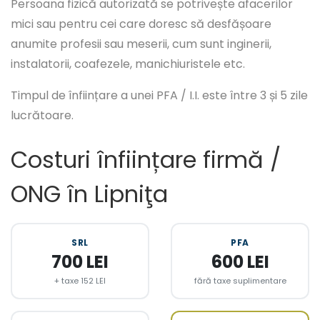
Persoana fizică autorizată se potrivește afacerilor
mici sau pentru cei care doresc să desfășoare
anumite profesii sau meserii, cum sunt inginerii,
instalatorii, coafezele, manichiuristele etc.
Timpul de înființare a unei PFA / I.I. este între 3 și 5 zile
lucrătoare.
Costuri înființare firmă /
ONG în Lipniţa
SRL
PFA
700 LEI
600 LEI
+ taxe 152 LEI
fără taxe suplimentare