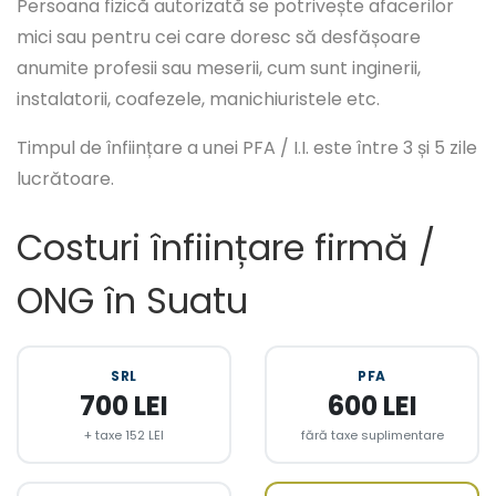
Persoana fizică autorizată se potrivește afacerilor
mici sau pentru cei care doresc să desfășoare
anumite profesii sau meserii, cum sunt inginerii,
instalatorii, coafezele, manichiuristele etc.
Timpul de înființare a unei PFA / I.I. este între 3 și 5 zile
lucrătoare.
Costuri înființare firmă /
ONG în Suatu
SRL
PFA
700 LEI
600 LEI
+ taxe 152 LEI
fără taxe suplimentare