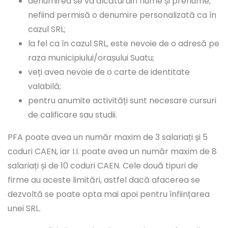
denumirea se va alcătui din nume și prenume,
nefiind permisă o denumire personalizată ca în
cazul SRL;
la fel ca în cazul SRL, este nevoie de o adresă pe
raza municipiului/orașului Suatu;
veți avea nevoie de o carte de identitate
valabilă;
pentru anumite activități sunt necesare cursuri
de calificare sau studii.
PFA poate avea un număr maxim de 3 salariați și 5
coduri CAEN, iar I.I. poate avea un număr maxim de 8
salariați și de 10 coduri CAEN. Cele două tipuri de
firme au aceste limitări, astfel dacă afacerea se
dezvoltă se poate opta mai apoi pentru înființarea
unei SRL.