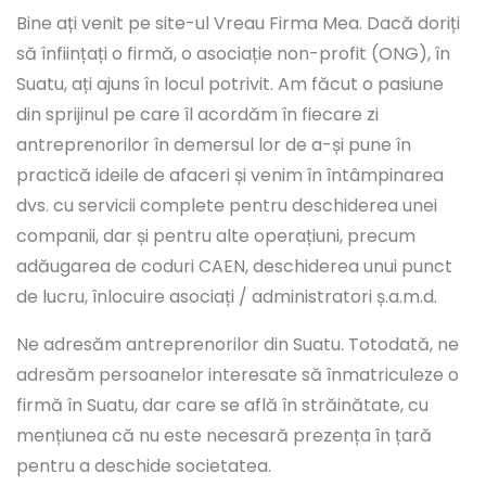
Bine ați venit pe site-ul Vreau Firma Mea. Dacă doriți
să înființați o firmă, o asociație non-profit (ONG), în
Suatu, ați ajuns în locul potrivit. Am făcut o pasiune
din sprijinul pe care îl acordăm în fiecare zi
antreprenorilor în demersul lor de a-și pune în
practică ideile de afaceri și venim în întâmpinarea
dvs. cu servicii complete pentru deschiderea unei
companii, dar și pentru alte operațiuni, precum
adăugarea de coduri CAEN, deschiderea unui punct
de lucru, înlocuire asociați / administratori ș.a.m.d.
Ne adresăm antreprenorilor din Suatu. Totodată, ne
adresăm persoanelor interesate să înmatriculeze o
firmă în Suatu, dar care se află în străinătate, cu
mențiunea că nu este necesară prezența în țară
pentru a deschide societatea.