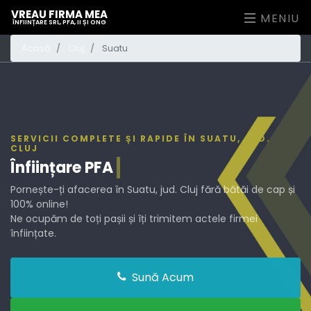
VREAU FIRMA MEA
MENIU
ÎNFIINȚARE SRL, PFA, II ȘI ONG
Acasă
Cluj
Suatu
SERVICII COMPLETE ȘI RAPIDE ÎN SUATU, JUD.
CLUJ
Înființare
PFA
Pornește-ți afacerea în Suatu, jud. Cluj fără bătăi de cap și
100% online!
Ne ocupăm de toți pașii și îți trimitem actele firmei
înființate.
Sună Acum