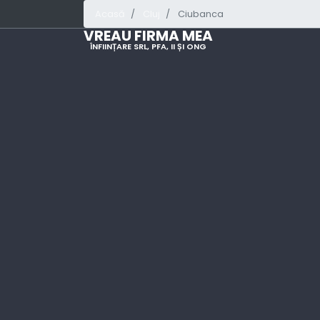
Acasă
Cluj
Ciubanca
VREAU FIRMA MEA
ÎNFIINȚARE SRL, PFA, II ȘI ONG