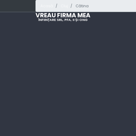
Acasă
Cluj
Cătina
VREAU FIRMA MEA
ÎNFIINȚARE SRL, PFA, II ȘI ONG