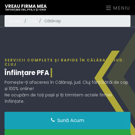
VREAU FIRMA MEA
MENIU
ÎNFIINȚARE SRL, PFA, II ȘI ONG
Acasă
Cluj
Călăraşi
SERVICII COMPLETE ȘI RAPIDE ÎN CĂLĂRAŞI, JUD.
CLUJ
Înființare
PFA
Pornește-ți afacerea în Călăraşi, jud. Cluj fără bătăi de cap
și 100% online!
Ne ocupăm de toți pașii și îți trimitem actele firmei
înființate.
Sună Acum