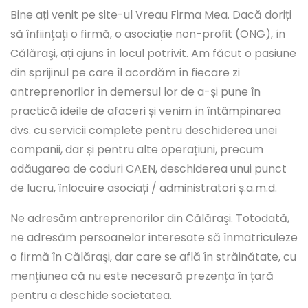
Bine ați venit pe site-ul Vreau Firma Mea. Dacă doriți
să înființați o firmă, o asociație non-profit (ONG), în
Călăraşi, ați ajuns în locul potrivit. Am făcut o pasiune
din sprijinul pe care îl acordăm în fiecare zi
antreprenorilor în demersul lor de a-și pune în
practică ideile de afaceri și venim în întâmpinarea
dvs. cu servicii complete pentru deschiderea unei
companii, dar și pentru alte operațiuni, precum
adăugarea de coduri CAEN, deschiderea unui punct
de lucru, înlocuire asociați / administratori ș.a.m.d.
Ne adresăm antreprenorilor din Călăraşi. Totodată,
ne adresăm persoanelor interesate să înmatriculeze
o firmă în Călăraşi, dar care se află în străinătate, cu
mențiunea că nu este necesară prezența în țară
pentru a deschide societatea.