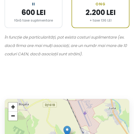
II
ONG
600 LEI
2.200 LEI
fără taxe suplimentare
+ taxe 136 LEI
În funcție de particularități, pot exista costuri suplimentare (ex.
dacă firma are mai mulți asociați, are un număr mai mare de 10
coduri CAEN, dacă asociații sunt străini).
+
−