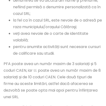
denumirea se va alcătui din nume și prenume,
nefiind permisă o denumire personalizată ca în
cazul SRL;
la fel ca în cazul SRL, este nevoie de o adresă pe
raza municipiului/orașului Călăraşi;
veți avea nevoie de o carte de identitate
valabilă;
pentru anumite activități sunt necesare cursuri
de calificare sau studii.
PFA poate avea un număr maxim de 3 salariați și 5
coduri CAEN, iar I.I. poate avea un număr maxim de 8
salariați și de 10 coduri CAEN. Cele două tipuri de
firme au aceste limitări, astfel dacă afacerea se
dezvoltă se poate opta mai apoi pentru înființarea
unei SRL.