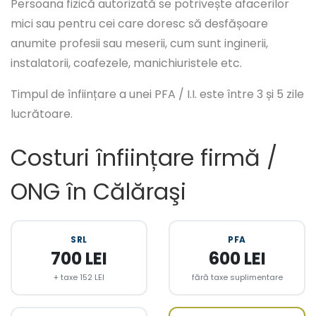
Persoana fizică autorizată se potrivește afacerilor
mici sau pentru cei care doresc să desfășoare
anumite profesii sau meserii, cum sunt inginerii,
instalatorii, coafezele, manichiuristele etc.
Timpul de înființare a unei PFA / I.I. este între 3 și 5 zile
lucrătoare.
Costuri înființare firmă /
ONG în Călăraşi
SRL
PFA
700 LEI
600 LEI
+ taxe 152 LEI
fără taxe suplimentare