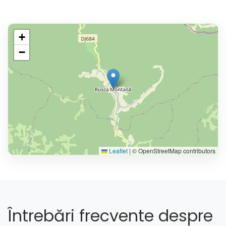
+
−
Leaflet
|
© OpenStreetMap contributors
Întrebări frecvente despre