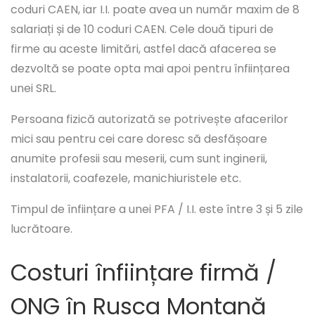
coduri CAEN, iar I.I. poate avea un număr maxim de 8
salariați și de 10 coduri CAEN. Cele două tipuri de
firme au aceste limitări, astfel dacă afacerea se
dezvoltă se poate opta mai apoi pentru înființarea
unei SRL.
Persoana fizică autorizată se potrivește afacerilor
mici sau pentru cei care doresc să desfășoare
anumite profesii sau meserii, cum sunt inginerii,
instalatorii, coafezele, manichiuristele etc.
Timpul de înființare a unei PFA / I.I. este între 3 și 5 zile
lucrătoare.
Costuri înființare firmă /
ONG în Rusca Montană