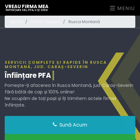
VREAU FIRMA MEA
MENIU
ÎNFIINȚARE SRL, PFA, II ȘI ONG
Acasă
Caraș-Severin
Rusca Montană
SERVICII COMPLETE ȘI RAPIDE ÎN RUSCA
MONTANĂ, JUD. CARAȘ-SEVERIN
Înființare
PFA
Pornește-ți afacerea în Rusca Montană, jud. Caraș-Severin
fără bătăi de cap și 100% online!
Ne ocupăm de toți pașii și îți trimitem actele firmei
înființate.
Sună Acum