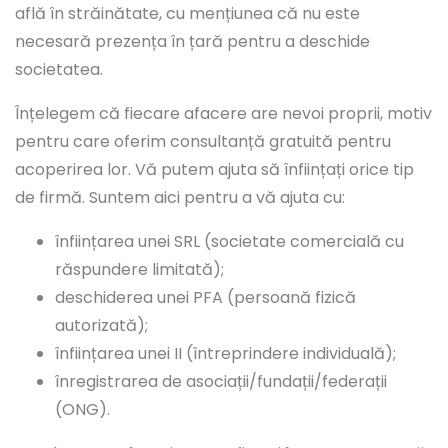
află în străinătate, cu mențiunea că nu este
necesară prezența în țară pentru a deschide
societatea.
Înțelegem că fiecare afacere are nevoi proprii, motiv
pentru care oferim consultanță gratuită pentru
acoperirea lor. Vă putem ajuta să înființați orice tip
de firmă. Suntem aici pentru a vă ajuta cu:
înființarea unei SRL (societate comercială cu
răspundere limitată);
deschiderea unei PFA (persoană fizică
autorizată);
înființarea unei II (întreprindere individuală);
înregistrarea de asociații/fundații/federații
(ONG).