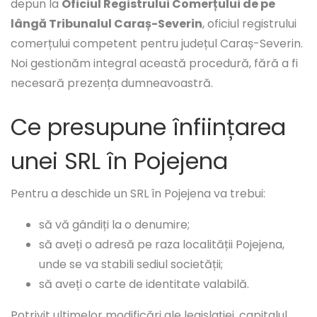
depun la
Oficiul Registrului Comerțului de pe
lângă Tribunalul Caraș-Severin
, oficiul registrului
comerțului competent pentru județul Caraș-Severin.
Noi gestionăm integral această procedură, fără a fi
necesară prezența dumneavoastră.
Ce presupune înființarea
unei SRL în Pojejena
Pentru a deschide un SRL în Pojejena va trebui:
să vă gândiți la o denumire;
să aveți o adresă pe raza localității Pojejena,
unde se va stabili sediul societății;
să aveți o carte de identitate valabilă.
Potrivit ultimelor modificări ale legislației, capitalul