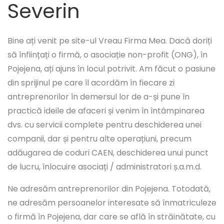
Severin
Bine ați venit pe site-ul Vreau Firma Mea. Dacă doriți
să înființați o firmă, o asociație non-profit (ONG), în
Pojejena, ați ajuns în locul potrivit. Am făcut o pasiune
din sprijinul pe care îl acordăm în fiecare zi
antreprenorilor în demersul lor de a-și pune în
practică ideile de afaceri și venim în întâmpinarea
dvs. cu servicii complete pentru deschiderea unei
companii, dar și pentru alte operațiuni, precum
adăugarea de coduri CAEN, deschiderea unui punct
de lucru, înlocuire asociați / administratori ș.a.m.d.
Ne adresăm antreprenorilor din Pojejena. Totodată,
ne adresăm persoanelor interesate să înmatriculeze
o firmă în Pojejena, dar care se află în străinătate, cu