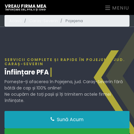
VREAU FIRMA MEA
MENIU
ÎNFIINȚARE SRL, PFA, II ȘI ONG
Acasă
Caraș-Severin
Pojejena
SERVICII COMPLETE ȘI RAPIDE ÎN POJEJENA, JUD.
CARAȘ-SEVERIN
Înființare
PFA
Pornește-ți afacerea în Pojejena, jud. Caraș-Severin fără
bătăi de cap și 100% online!
Ne ocupăm de toți pașii și îți trimitem actele firmei
înființate.
Sună Acum