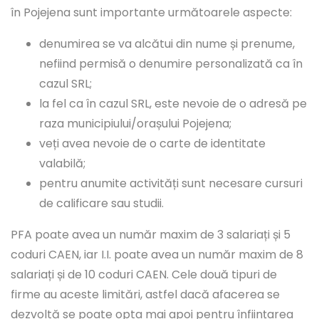
în Pojejena sunt importante următoarele aspecte:
denumirea se va alcătui din nume și prenume,
nefiind permisă o denumire personalizată ca în
cazul SRL;
la fel ca în cazul SRL, este nevoie de o adresă pe
raza municipiului/orașului Pojejena;
veți avea nevoie de o carte de identitate
valabilă;
pentru anumite activități sunt necesare cursuri
de calificare sau studii.
PFA poate avea un număr maxim de 3 salariați și 5
coduri CAEN, iar I.I. poate avea un număr maxim de 8
salariați și de 10 coduri CAEN. Cele două tipuri de
firme au aceste limitări, astfel dacă afacerea se
dezvoltă se poate opta mai apoi pentru înființarea