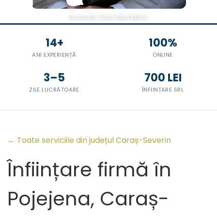
Avocat Coordonator
14+
100%
ANI EXPERIENȚĂ
ONLINE
3–5
700 LEI
ZILE LUCRĂTOARE
ÎNFIINȚARE SRL
← Toate serviciile din județul Caraș-Severin
Înființare firmă în
Pojejena, Caraș-