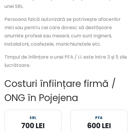
unei SRL.
Persoana fizică autorizată se potrivește afacerilor
mici sau pentru cei care doresc să desfășoare
anumite profesii sau meserii, cum sunt inginerii,
instalatorii, coafezele, manichiuristele etc.
Timpul de înființare a unei PFA / I.I. este între 3 și 5 zile
lucrătoare.
Costuri înființare firmă /
ONG în Pojejena
SRL
PFA
700 LEI
600 LEI