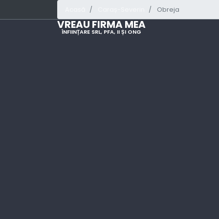
Acasă
Caraș-Severin
Obreja
VREAU FIRMA MEA
ÎNFIINȚARE SRL, PFA, II ȘI ONG