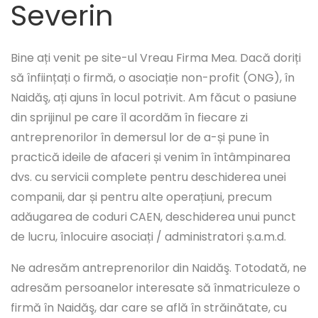
Severin
Bine ați venit pe site-ul Vreau Firma Mea. Dacă doriți
să înființați o firmă, o asociație non-profit (ONG), în
Naidăş, ați ajuns în locul potrivit. Am făcut o pasiune
din sprijinul pe care îl acordăm în fiecare zi
antreprenorilor în demersul lor de a-și pune în
practică ideile de afaceri și venim în întâmpinarea
dvs. cu servicii complete pentru deschiderea unei
companii, dar și pentru alte operațiuni, precum
adăugarea de coduri CAEN, deschiderea unui punct
de lucru, înlocuire asociați / administratori ș.a.m.d.
Ne adresăm antreprenorilor din Naidăş. Totodată, ne
adresăm persoanelor interesate să înmatriculeze o
firmă în Naidăş, dar care se află în străinătate, cu