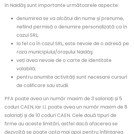
în Naidăş sunt importante următoarele aspecte:
denumirea se va alcătui din nume și prenume,
nefiind permisă o denumire personalizată ca în
cazul SRL;
la fel ca în cazul SRL, este nevoie de o adresă pe
raza municipiului/orașului Naidăş;
veți avea nevoie de o carte de identitate
valabilă;
pentru anumite activități sunt necesare cursuri
de calificare sau studii.
PFA poate avea un număr maxim de 3 salariați și 5
coduri CAEN, iar I.I. poate avea un număr maxim de 8
salariați și de 10 coduri CAEN. Cele două tipuri de
firme au aceste limitări, astfel dacă afacerea se
dezvoltă se poate opta mai apoi pentru înființarea