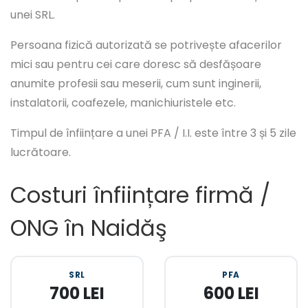
unei SRL.
Persoana fizică autorizată se potrivește afacerilor
mici sau pentru cei care doresc să desfășoare
anumite profesii sau meserii, cum sunt inginerii,
instalatorii, coafezele, manichiuristele etc.
Timpul de înființare a unei PFA / I.I. este între 3 și 5 zile
lucrătoare.
Costuri înființare firmă /
ONG în Naidăş
SRL
PFA
700 LEI
600 LEI