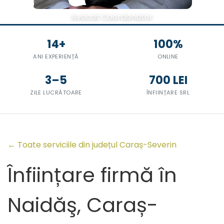
Avocat Coordonator
14+
100%
ANI EXPERIENȚĂ
ONLINE
3–5
700 LEI
ZILE LUCRĂTOARE
ÎNFIINȚARE SRL
← Toate serviciile din județul Caraș-Severin
Înființare firmă în
Naidăş, Caraș-