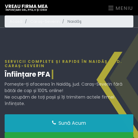
VREAU FIRMA MEA
MENIU
ÎNFIINȚARE SRL, PFA, II ȘI ONG
Acasă
Caraș-Severin
Naidăş
SERVICII COMPLETE ȘI RAPIDE ÎN NAIDĂŞ, JUD.
CARAȘ-SEVERIN
Înființare
PFA
Pornește-ți afacerea în Naidăş, jud. Caraș-Severin fără
bătăi de cap și 100% online!
Ne ocupăm de toți pașii și îți trimitem actele firmei
înființate.
Sună Acum