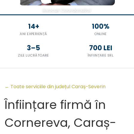
Avocat Coordonator
14+
100%
ANI EXPERIENȚĂ
ONLINE
3–5
700 LEI
ZILE LUCRĂTOARE
ÎNFIINȚARE SRL
← Toate serviciile din județul Caraș-Severin
Înființare firmă în
Cornereva, Caraș-