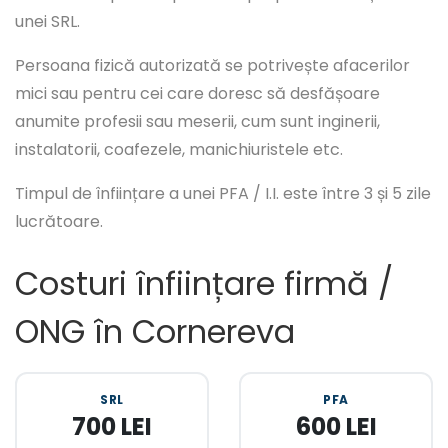
unei SRL.
Persoana fizică autorizată se potrivește afacerilor
mici sau pentru cei care doresc să desfășoare
anumite profesii sau meserii, cum sunt inginerii,
instalatorii, coafezele, manichiuristele etc.
Timpul de înființare a unei PFA / I.I. este între 3 și 5 zile
lucrătoare.
Costuri înființare firmă /
ONG în Cornereva
SRL
PFA
700 LEI
600 LEI