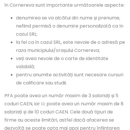
în Cornereva sunt importante următoarele aspecte:
denumirea se va alcătui din nume și prenume,
nefiind permisă o denumire personalizată ca în
cazul SRL;
la fel ca în cazul SRL, este nevoie de o adresă pe
raza municipiului/orașului Cornereva;
veți avea nevoie de o carte de identitate
valabilă;
pentru anumite activități sunt necesare cursuri
de calificare sau studii.
PFA poate avea un număr maxim de 3 salariați și 5
coduri CAEN, iar I.I. poate avea un număr maxim de 8
salariați și de 10 coduri CAEN. Cele două tipuri de
firme au aceste limitări, astfel dacă afacerea se
dezvoltă se poate opta mai apoi pentru înființarea