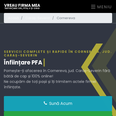
VREAU FIRMA MEA
MENIU
ÎNFIINȚARE SRL, PFA, II ȘI ONG
Acasă
Caraș-Severin
Cornereva
SERVICII COMPLETE ȘI RAPIDE ÎN CORNEREVA, JUD.
CARAȘ-SEVERIN
Înființare
PFA
Pornește-ți afacerea în Cornereva, jud. Caraș-Severin fără
bătăi de cap și 100% online!
Ne ocupăm de toți pașii și îți trimitem actele firmei
înființate.
Sună Acum