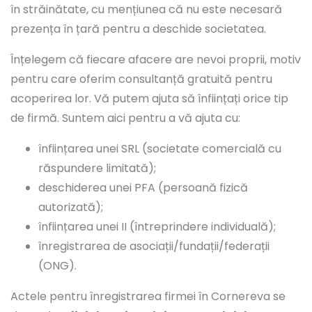
în străinătate, cu mențiunea că nu este necesară
prezența în țară pentru a deschide societatea.
Înțelegem că fiecare afacere are nevoi proprii, motiv
pentru care oferim consultanță gratuită pentru
acoperirea lor. Vă putem ajuta să înființați orice tip
de firmă. Suntem aici pentru a vă ajuta cu:
înființarea unei SRL (societate comercială cu
răspundere limitată);
deschiderea unei PFA (persoană fizică
autorizată);
înființarea unei II (întreprindere individuală);
înregistrarea de asociații/fundații/federații
(ONG).
Actele pentru înregistrarea firmei în Cornereva se