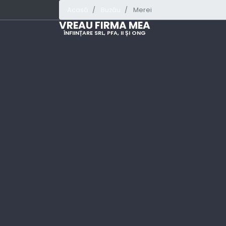
Acasă
Buzău
Merei
VREAU FIRMA MEA
ÎNFIINȚARE SRL, PFA, II ȘI ONG