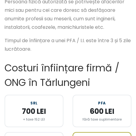
Persoana fizică autorizată se potrivește afacerilor
mici sau pentru cei care doresc să desfășoare
anumite profesii sau meserii, cum sunt inginerii,
instalatorii, coafezele, manichiuristele etc.
Timpul de înființare a unei PFA / I.I. este între 3 și 5 zile
lucrătoare.
Costuri înființare firmă /
ONG în Tărlungeni
SRL
PFA
700 LEI
600 LEI
+ taxe 152 LEI
fără taxe suplimentare