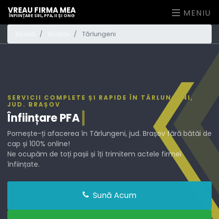
VREAU FIRMA MEA
MENIU
ÎNFIINȚARE SRL, PFA, II ȘI ONG
Acasă
Brașov
Tărlungeni
SERVICII COMPLETE ȘI RAPIDE ÎN TĂRLUNGENI,
JUD. BRAȘOV
Înființare
PFA
Pornește-ți afacerea în Tărlungeni, jud. Brașov fără bătăi de
cap și 100% online!
Ne ocupăm de toți pașii și îți trimitem actele firmei
înființate.
Sună Acum