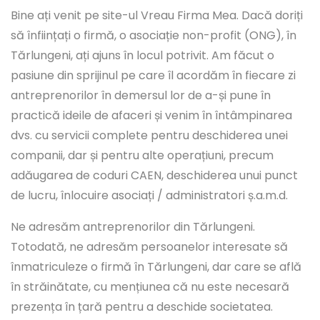
Bine ați venit pe site-ul Vreau Firma Mea. Dacă doriți
să înființați o firmă, o asociație non-profit (ONG), în
Tărlungeni, ați ajuns în locul potrivit. Am făcut o
pasiune din sprijinul pe care îl acordăm în fiecare zi
antreprenorilor în demersul lor de a-și pune în
practică ideile de afaceri și venim în întâmpinarea
dvs. cu servicii complete pentru deschiderea unei
companii, dar și pentru alte operațiuni, precum
adăugarea de coduri CAEN, deschiderea unui punct
de lucru, înlocuire asociați / administratori ș.a.m.d.
Ne adresăm antreprenorilor din Tărlungeni.
Totodată, ne adresăm persoanelor interesate să
înmatriculeze o firmă în Tărlungeni, dar care se află
în străinătate, cu mențiunea că nu este necesară
prezența în țară pentru a deschide societatea.