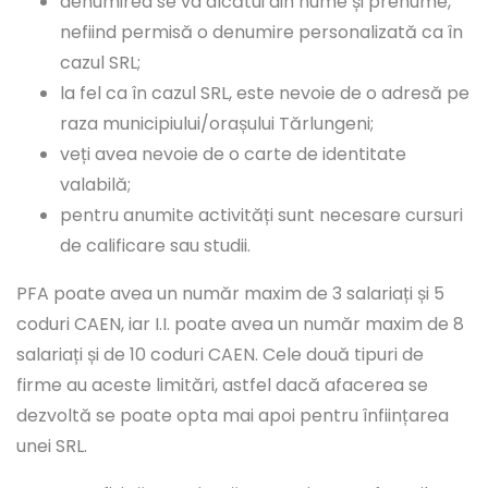
denumirea se va alcătui din nume și prenume,
nefiind permisă o denumire personalizată ca în
cazul SRL;
la fel ca în cazul SRL, este nevoie de o adresă pe
raza municipiului/orașului Tărlungeni;
veți avea nevoie de o carte de identitate
valabilă;
pentru anumite activități sunt necesare cursuri
de calificare sau studii.
PFA poate avea un număr maxim de 3 salariați și 5
coduri CAEN, iar I.I. poate avea un număr maxim de 8
salariați și de 10 coduri CAEN. Cele două tipuri de
firme au aceste limitări, astfel dacă afacerea se
dezvoltă se poate opta mai apoi pentru înființarea
unei SRL.