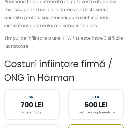
Persoana fizică autorizată se potrivește afacerilor
mici sau pentru cei care doresc să desfășoare
anumite profesii sau meserii, cum sunt inginerii,
instalatorii, coafezele, manichiuristele etc.
Timpul de înființare a unei PFA / I.I. este între 3 și 5 zile
lucrătoare.
Costuri înființare firmă /
ONG în Hărman
SRL
PFA
700 LEI
600 LEI
+ taxe 152 LEI
fără taxe suplimentare