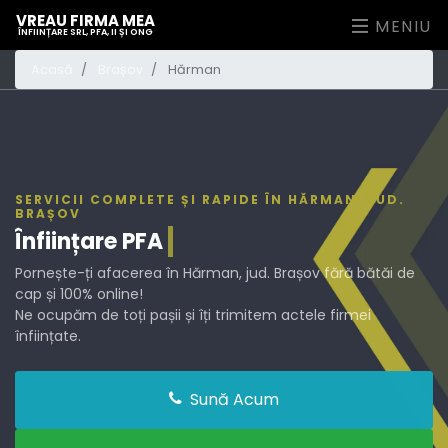
VREAU FIRMA MEA
MENIU
ÎNFIINȚARE SRL, PFA, II ȘI ONG
Acasă
Brașov
Hărman
SERVICII COMPLETE ȘI RAPIDE ÎN HĂRMAN, JUD.
BRAȘOV
Înființare
PFA
Pornește-ți afacerea în Hărman, jud. Brașov fără bătăi de
cap și 100% online!
Ne ocupăm de toți pașii și îți trimitem actele firmei
înființate.
Sună Acum