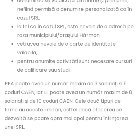
denumirea se va alcătui din nume și prenume,
nefiind permisă o denumire personalizată ca în
cazul SRL;
la fel ca în cazul SRL, este nevoie de o adresă pe
raza municipiului/orașului Hărman;
veți avea nevoie de o carte de identitate
valabilă;
pentru anumite activități sunt necesare cursuri
de calificare sau studii.
PFA poate avea un număr maxim de 3 salariați și 5
coduri CAEN, iar I.I. poate avea un număr maxim de 8
salariați și de 10 coduri CAEN. Cele două tipuri de
firme au aceste limitări, astfel dacă afacerea se
dezvoltă se poate opta mai apoi pentru înființarea
unei SRL.