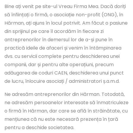
Bine ați venit pe site-ul Vreau Firma Mea. Dacă doriți
să înființați o firmă, o asociație non-profit (ONG), în
Hărman, ați ajuns în locul potrivit. Am făcut o pasiune
din sprijinul pe care îl acordăm în fiecare zi
antreprenorilor în demersul lor de a-și pune în
practică ideile de afaceri și venim în întâmpinarea
dvs. cu servicii complete pentru deschiderea unei
companii, dar și pentru alte operațiuni, precum
adăugarea de coduri CAEN, deschiderea unui punct
de lucru, înlocuire asociați / administratori ș.a.m.d.
Ne adresăm antreprenorilor din Hărman. Totodată,
ne adresăm persoanelor interesate să înmatriculeze
o firmă în Hărman, dar care se află în străinătate, cu
mențiunea că nu este necesară prezența în țară
pentru a deschide societatea.