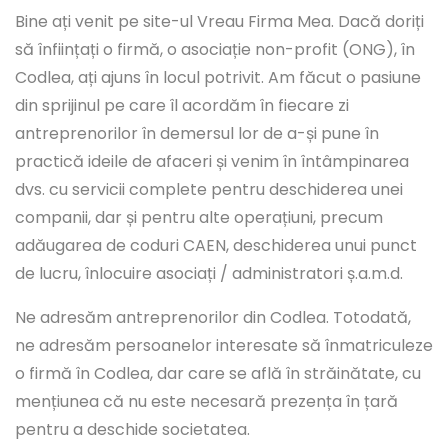
Bine ați venit pe site-ul Vreau Firma Mea. Dacă doriți
să înființați o firmă, o asociație non-profit (ONG), în
Codlea, ați ajuns în locul potrivit. Am făcut o pasiune
din sprijinul pe care îl acordăm în fiecare zi
antreprenorilor în demersul lor de a-și pune în
practică ideile de afaceri și venim în întâmpinarea
dvs. cu servicii complete pentru deschiderea unei
companii, dar și pentru alte operațiuni, precum
adăugarea de coduri CAEN, deschiderea unui punct
de lucru, înlocuire asociați / administratori ș.a.m.d.
Ne adresăm antreprenorilor din Codlea. Totodată,
ne adresăm persoanelor interesate să înmatriculeze
o firmă în Codlea, dar care se află în străinătate, cu
mențiunea că nu este necesară prezența în țară
pentru a deschide societatea.