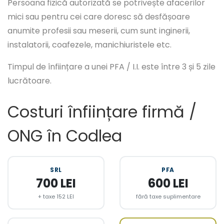
Persoana fizică autorizată se potrivește afacerilor
mici sau pentru cei care doresc să desfășoare
anumite profesii sau meserii, cum sunt inginerii,
instalatorii, coafezele, manichiuristele etc.
Timpul de înființare a unei PFA / I.I. este între 3 și 5 zile
lucrătoare.
Costuri înființare firmă /
ONG în Codlea
SRL
PFA
700 LEI
600 LEI
+ taxe 152 LEI
fără taxe suplimentare