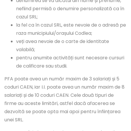
denumirea se va alcătui din nume și prenume,
nefiind permisă o denumire personalizată ca în
cazul SRL;
la fel ca în cazul SRL, este nevoie de o adresă pe
raza municipiului/orașului Codlea;
veți avea nevoie de o carte de identitate
valabilă;
pentru anumite activități sunt necesare cursuri
de calificare sau studii.
PFA poate avea un număr maxim de 3 salariați și 5
coduri CAEN, iar I.I. poate avea un număr maxim de 8
salariați și de 10 coduri CAEN. Cele două tipuri de
firme au aceste limitări, astfel dacă afacerea se
dezvoltă se poate opta mai apoi pentru înființarea
unei SRL.