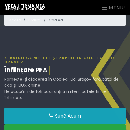
VREAU FIRMA MEA
MENIU
ÎNFIINȚARE SRL, PFA, II ȘI ONG
Acasă
Brașov
Codlea
SERVICII COMPLETE ȘI RAPIDE ÎN CODLEA, JUD.
BRAȘOV
Înființare
PFA
Pornește-ți afacerea în Codlea, jud. Brașov fără bătăi de
cap și 100% online!
Ne ocupăm de toți pașii și îți trimitem actele firmei
înființate.
Sună Acum