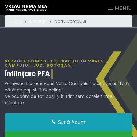
VREAU FIRMA MEA
MENIU
ÎNFIINȚARE SRL, PFA, II ȘI ONG
Acasă
Botoșani
Vârfu Câmpului
SERVICII COMPLETE ȘI RAPIDE ÎN VÂRFU
CÂMPULUI, JUD. BOTOȘANI
Înființare
PFA
Pornește-ți afacerea în Vârfu Câmpului, jud. Botoșani fără
bătăi de cap și 100% online!
Ne ocupăm de toți pașii și îți trimitem actele firmei
înființate.
Sună Acum