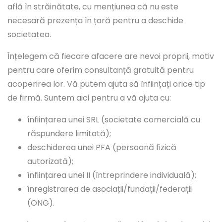
află în străinătate, cu mențiunea că nu este
necesară prezența în țară pentru a deschide
societatea.
Înțelegem că fiecare afacere are nevoi proprii, motiv
pentru care oferim consultanță gratuită pentru
acoperirea lor. Vă putem ajuta să înființați orice tip
de firmă. Suntem aici pentru a vă ajuta cu:
înființarea unei SRL (societate comercială cu
răspundere limitată);
deschiderea unei PFA (persoană fizică
autorizată);
înființarea unei II (întreprindere individuală);
înregistrarea de asociații/fundații/federații
(ONG).