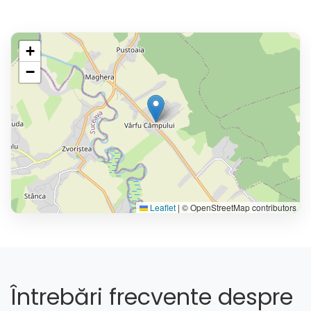
+
−
Leaflet
|
© OpenStreetMap contributors
Întrebări frecvente despre