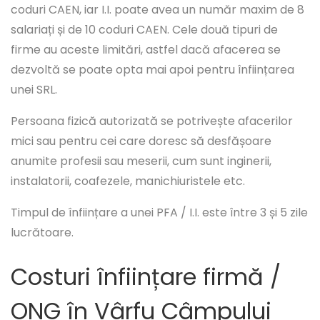
coduri CAEN, iar I.I. poate avea un număr maxim de 8
salariați și de 10 coduri CAEN. Cele două tipuri de
firme au aceste limitări, astfel dacă afacerea se
dezvoltă se poate opta mai apoi pentru înființarea
unei SRL.
Persoana fizică autorizată se potrivește afacerilor
mici sau pentru cei care doresc să desfășoare
anumite profesii sau meserii, cum sunt inginerii,
instalatorii, coafezele, manichiuristele etc.
Timpul de înființare a unei PFA / I.I. este între 3 și 5 zile
lucrătoare.
Costuri înființare firmă /
ONG în Vârfu Câmpului