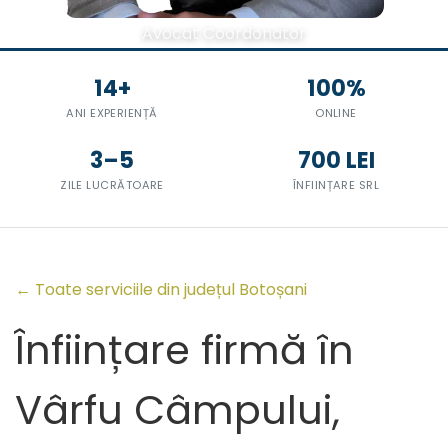
Avocat Coordonator
14+
100%
ANI EXPERIENȚĂ
ONLINE
3–5
700 LEI
ZILE LUCRĂTOARE
ÎNFIINȚARE SRL
← Toate serviciile din județul Botoșani
Înființare firmă în
Vârfu Câmpului,