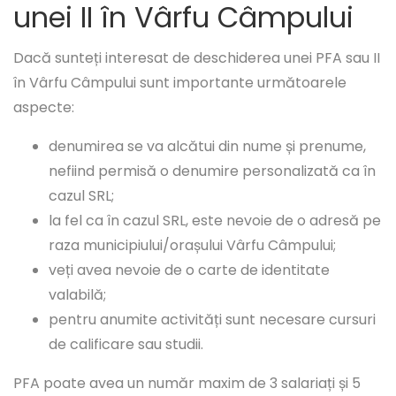
unei II în Vârfu Câmpului
Dacă sunteți interesat de deschiderea unei PFA sau II
în Vârfu Câmpului sunt importante următoarele
aspecte:
denumirea se va alcătui din nume și prenume,
nefiind permisă o denumire personalizată ca în
cazul SRL;
la fel ca în cazul SRL, este nevoie de o adresă pe
raza municipiului/orașului Vârfu Câmpului;
veți avea nevoie de o carte de identitate
valabilă;
pentru anumite activități sunt necesare cursuri
de calificare sau studii.
PFA poate avea un număr maxim de 3 salariați și 5