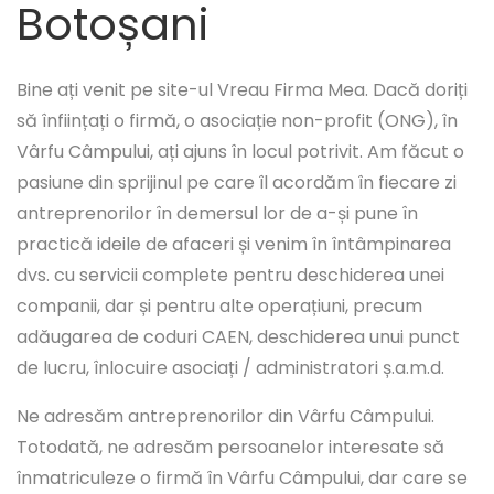
Botoșani
Bine ați venit pe site-ul Vreau Firma Mea. Dacă doriți
să înființați o firmă, o asociație non-profit (ONG), în
Vârfu Câmpului, ați ajuns în locul potrivit. Am făcut o
pasiune din sprijinul pe care îl acordăm în fiecare zi
antreprenorilor în demersul lor de a-și pune în
practică ideile de afaceri și venim în întâmpinarea
dvs. cu servicii complete pentru deschiderea unei
companii, dar și pentru alte operațiuni, precum
adăugarea de coduri CAEN, deschiderea unui punct
de lucru, înlocuire asociați / administratori ș.a.m.d.
Ne adresăm antreprenorilor din Vârfu Câmpului.
Totodată, ne adresăm persoanelor interesate să
înmatriculeze o firmă în Vârfu Câmpului, dar care se