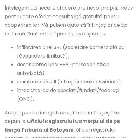
Înțelegem că fiecare afacere are nevoi proprii, motiv
pentru care oferim consultanță gratuită pentru
acoperirea lor. Vă putem ajuta să înființați orice tip
de firmă. Suntem aici pentru a vă ajuta cu:
înființarea unei SRL (societate comercială cu
răspundere limitată);
deschiderea unei PFA (persoană fizică
autorizată);
înființarea unei II (întreprindere individuală);
înregistrarea de asociații/fundații/federații
(ONG).
Actele pentru înregistrarea firmei în Truşeşti se
depun la
Oficiul Registrului Comerțului de pe
lângă Tribunalul Botoșani
, oficiul registrului