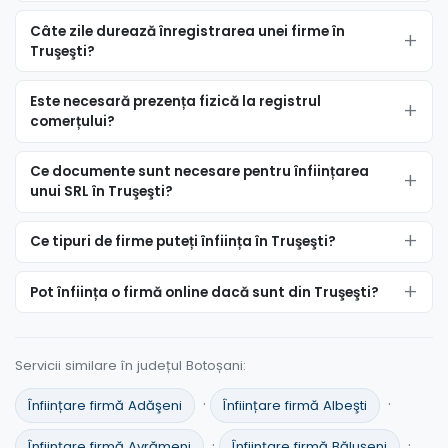
Câte zile durează înregistrarea unei firme în
Truşeşti?
Este necesară prezența fizică la registrul
comerțului?
Ce documente sunt necesare pentru înființarea
unui SRL în Truşeşti?
Ce tipuri de firme puteți înființa în Truşeşti?
Pot înființa o firmă online dacă sunt din Truşeşti?
Servicii similare în județul Botoșani:
·
·
Înființare firmă Adăşeni
Înființare firmă Albeşti
·
·
Înființare firmă Avrămeni
Înființare firmă Băluşeni