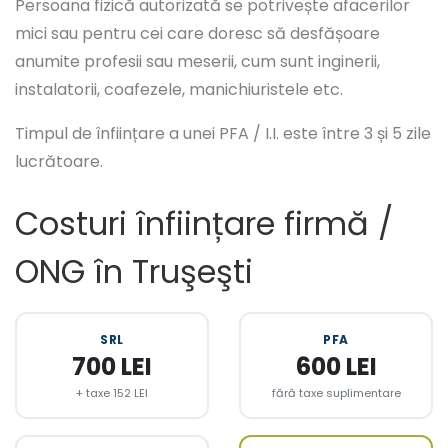
Persoana fizică autorizată se potrivește afacerilor
mici sau pentru cei care doresc să desfășoare
anumite profesii sau meserii, cum sunt inginerii,
instalatorii, coafezele, manichiuristele etc.
Timpul de înființare a unei PFA / I.I. este între 3 și 5 zile
lucrătoare.
Costuri înființare firmă /
ONG în Truşeşti
SRL
PFA
700 LEI
600 LEI
+ taxe 152 LEI
fără taxe suplimentare