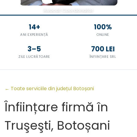
Avocat Coordonator
14+
100%
ANI EXPERIENȚĂ
ONLINE
3–5
700 LEI
ZILE LUCRĂTOARE
ÎNFIINȚARE SRL
← Toate serviciile din județul Botoșani
Înființare firmă în
Truşeşti, Botoșani