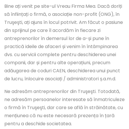
Bine ați venit pe site-ul Vreau Firma Mea. Dacă doriți
să înființați o firmă, o asociație non-profit (ONG), în
Truşeşti, ați ajuns în locul potrivit. Am făcut o pasiune
din sprijinul pe care îl acordăm în fiecare zi
antreprenorilor în demersul lor de a-și pune în
practică ideile de afaceri și venim în întâmpinarea
dvs. cu servicii complete pentru deschiderea unei
companii, dar și pentru alte operațiuni, precum
adăugarea de coduri CAEN, deschiderea unui punct
de lucru, înlocuire asociați / administratori ș.a.m.d.
Ne adresăm antreprenorilor din Truşeşti. Totodată,
ne adresăm persoanelor interesate să înmatriculeze
o firmă în Truşeşti, dar care se află în străinătate, cu
mențiunea că nu este necesară prezența în țară
pentru a deschide societatea.