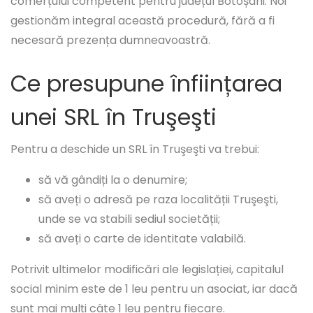
comerțului competent pentru județul Botoșani. Noi
gestionăm integral această procedură, fără a fi
necesară prezența dumneavoastră.
Ce presupune înființarea
unei SRL în Truşeşti
Pentru a deschide un SRL în Truşeşti va trebui:
să vă gândiți la o denumire;
să aveți o adresă pe raza localității Truşeşti,
unde se va stabili sediul societății;
să aveți o carte de identitate valabilă.
Potrivit ultimelor modificări ale legislației, capitalul
social minim este de 1 leu pentru un asociat, iar dacă
sunt mai mulți câte 1 leu pentru fiecare.