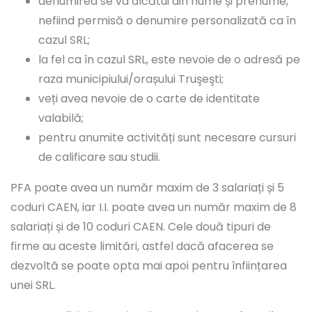
denumirea se va alcătui din nume și prenume,
nefiind permisă o denumire personalizată ca în
cazul SRL;
la fel ca în cazul SRL, este nevoie de o adresă pe
raza municipiului/orașului Truşeşti;
veți avea nevoie de o carte de identitate
valabilă;
pentru anumite activități sunt necesare cursuri
de calificare sau studii.
PFA poate avea un număr maxim de 3 salariați și 5
coduri CAEN, iar I.I. poate avea un număr maxim de 8
salariați și de 10 coduri CAEN. Cele două tipuri de
firme au aceste limitări, astfel dacă afacerea se
dezvoltă se poate opta mai apoi pentru înființarea
unei SRL.