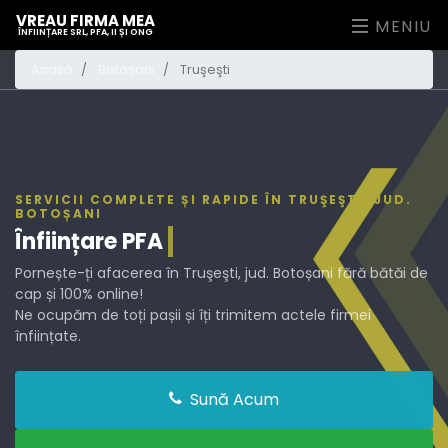
VREAU FIRMA MEA
MENIU
ÎNFIINȚARE SRL, PFA, II ȘI ONG
Acasă
Botoșani
Truşeşti
SERVICII COMPLETE ȘI RAPIDE ÎN TRUŞEŞTI, JUD.
BOTOȘANI
Înființare
PFA
Pornește-ți afacerea în Truşeşti, jud. Botoșani fără bătăi de
cap și 100% online!
Ne ocupăm de toți pașii și îți trimitem actele firmei
înființate.
Sună Acum