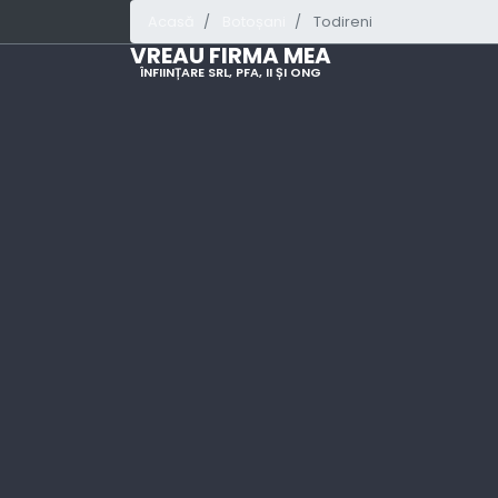
Acasă
Botoșani
Todireni
VREAU FIRMA MEA
ÎNFIINȚARE SRL, PFA, II ȘI ONG