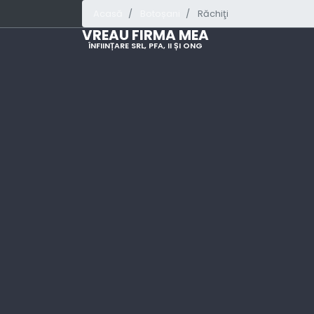
Acasă
Botoșani
Răchiţi
VREAU FIRMA MEA
ÎNFIINȚARE SRL, PFA, II ȘI ONG