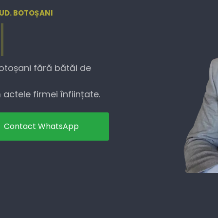
 JUD. BOTOȘANI
Botoșani fără bătăi de
actele firmei înființate.
Contact WhatsApp