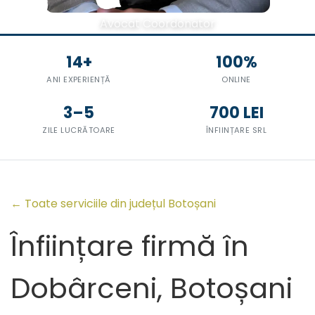
Avocat Coordonator
14+
100%
ANI EXPERIENȚĂ
ONLINE
3–5
700 LEI
ZILE LUCRĂTOARE
ÎNFIINȚARE SRL
← Toate serviciile din județul Botoșani
Înființare firmă în
Dobârceni, Botoșani