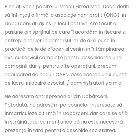
Bine ați venit pe site-ul Vreau Firma Mea. Dacă doriți
să înființați o firmă, o asociație non-profit (ONG), în
Dobârceni, ați ajuns în locul potrivit. Am făcut o
pasiune din sprijinul pe care îl acordăm în fiecare zi
antreprenorilor în demersul lor de a-și pune în
practică ideile de afaceri și venim în întâmpinarea
dvs. cu servicii complete pentru deschiderea unei
companii, dar și pentru alte operațiuni, precum
adăugarea de coduri CAEN, deschiderea unui punct
de lucru, înlocuire asociați / administratori ș.a.m.d.
Ne adresăm antreprenorilor din Dobârceni.
Totodată, ne adresăm persoanelor interesate să
înmatriculeze o firmă în Dobârceni, dar care se află
în străinătate, cu mențiunea că nu este necesară
prezența în țară pentru a deschide societatea.