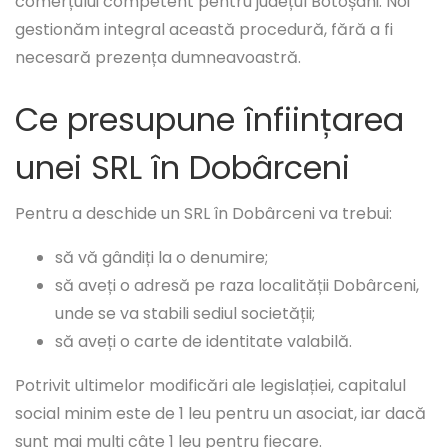
comerțului competent pentru județul Botoșani. Noi
gestionăm integral această procedură, fără a fi
necesară prezența dumneavoastră.
Ce presupune înființarea
unei SRL în Dobârceni
Pentru a deschide un SRL în Dobârceni va trebui:
să vă gândiți la o denumire;
să aveți o adresă pe raza localității Dobârceni,
unde se va stabili sediul societății;
să aveți o carte de identitate valabilă.
Potrivit ultimelor modificări ale legislației, capitalul
social minim este de 1 leu pentru un asociat, iar dacă
sunt mai mulți câte 1 leu pentru fiecare.