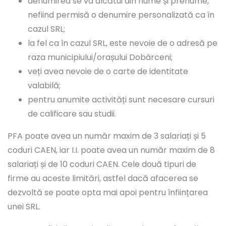
denumirea se va alcătui din nume și prenume,
nefiind permisă o denumire personalizată ca în
cazul SRL;
la fel ca în cazul SRL, este nevoie de o adresă pe
raza municipiului/orașului Dobârceni;
veți avea nevoie de o carte de identitate
valabilă;
pentru anumite activități sunt necesare cursuri
de calificare sau studii.
PFA poate avea un număr maxim de 3 salariați și 5
coduri CAEN, iar I.I. poate avea un număr maxim de 8
salariați și de 10 coduri CAEN. Cele două tipuri de
firme au aceste limitări, astfel dacă afacerea se
dezvoltă se poate opta mai apoi pentru înființarea
unei SRL.