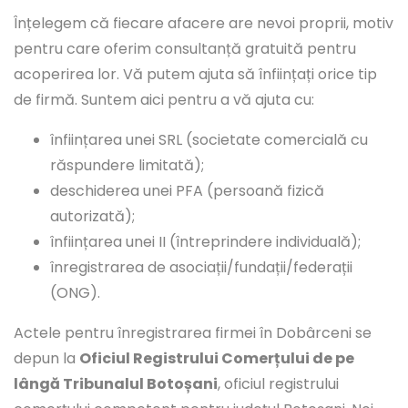
Înțelegem că fiecare afacere are nevoi proprii, motiv
pentru care oferim consultanță gratuită pentru
acoperirea lor. Vă putem ajuta să înființați orice tip
de firmă. Suntem aici pentru a vă ajuta cu:
înființarea unei SRL (societate comercială cu
răspundere limitată);
deschiderea unei PFA (persoană fizică
autorizată);
înființarea unei II (întreprindere individuală);
înregistrarea de asociații/fundații/federații
(ONG).
Actele pentru înregistrarea firmei în Dobârceni se
depun la
Oficiul Registrului Comerțului de pe
lângă Tribunalul Botoșani
, oficiul registrului