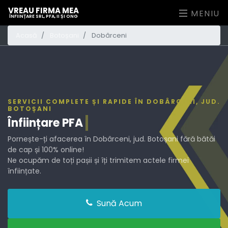
VREAU FIRMA MEA
MENIU
ÎNFIINȚARE SRL, PFA, II ȘI ONG
Acasă
Botoșani
Dobârceni
SERVICII COMPLETE ȘI RAPIDE ÎN DOBÂRCENI, JUD.
BOTOȘANI
Înființare
PF
Pornește-ți afacerea în Dobârceni, jud. Botoșani fără bătăi
de cap și 100% online!
Ne ocupăm de toți pașii și îți trimitem actele firmei
înființate.
Sună Acum