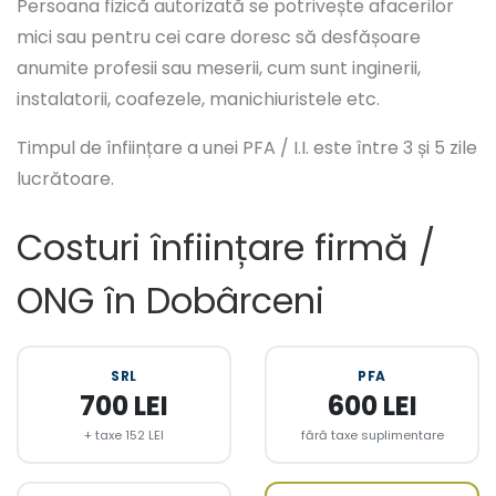
Persoana fizică autorizată se potrivește afacerilor
mici sau pentru cei care doresc să desfășoare
anumite profesii sau meserii, cum sunt inginerii,
instalatorii, coafezele, manichiuristele etc.
Timpul de înființare a unei PFA / I.I. este între 3 și 5 zile
lucrătoare.
Costuri înființare firmă /
ONG în Dobârceni
SRL
PFA
700 LEI
600 LEI
+ taxe 152 LEI
fără taxe suplimentare