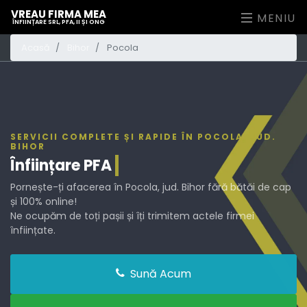
VREAU FIRMA MEA
MENIU
ÎNFIINȚARE SRL, PFA, II ȘI ONG
Acasă
Bihor
Pocola
SERVICII COMPLETE ȘI RAPIDE ÎN POCOLA, JUD.
BIHOR
Înființare
PFA
Pornește-ți afacerea în Pocola, jud. Bihor fără bătăi de cap
și 100% online!
Ne ocupăm de toți pașii și îți trimitem actele firmei
înființate.
Sună Acum