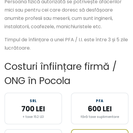
Persoana fizică autorizată se potrivește afacerilor
mici sau pentru cei care doresc să desfășoare
anumite profesii sau meserii, cum sunt inginerii,
instalatorii, coafezele, manichiuristele etc.
Timpul de înființare a unei PFA / I.I. este între 3 și 5 zile
lucrătoare.
Costuri înființare firmă /
ONG în Pocola
SRL
PFA
700 LEI
600 LEI
+ taxe 152 LEI
fără taxe suplimentare