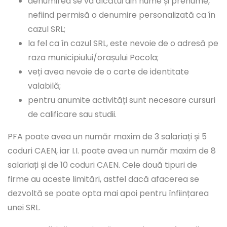
denumirea se va alcătui din nume și prenume,
nefiind permisă o denumire personalizată ca în
cazul SRL;
la fel ca în cazul SRL, este nevoie de o adresă pe
raza municipiului/orașului Pocola;
veți avea nevoie de o carte de identitate
valabilă;
pentru anumite activități sunt necesare cursuri
de calificare sau studii.
PFA poate avea un număr maxim de 3 salariați și 5
coduri CAEN, iar I.I. poate avea un număr maxim de 8
salariați și de 10 coduri CAEN. Cele două tipuri de
firme au aceste limitări, astfel dacă afacerea se
dezvoltă se poate opta mai apoi pentru înființarea
unei SRL.