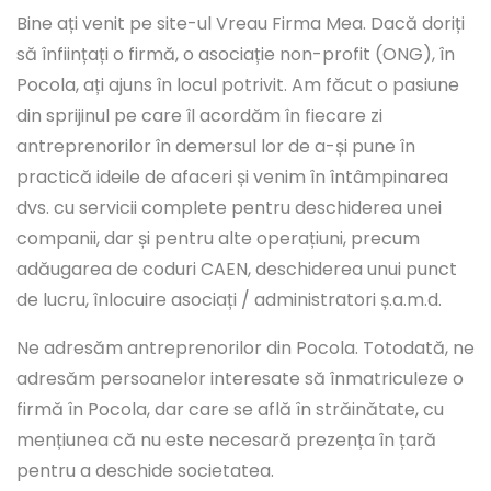
Bine ați venit pe site-ul Vreau Firma Mea. Dacă doriți
să înființați o firmă, o asociație non-profit (ONG), în
Pocola, ați ajuns în locul potrivit. Am făcut o pasiune
din sprijinul pe care îl acordăm în fiecare zi
antreprenorilor în demersul lor de a-și pune în
practică ideile de afaceri și venim în întâmpinarea
dvs. cu servicii complete pentru deschiderea unei
companii, dar și pentru alte operațiuni, precum
adăugarea de coduri CAEN, deschiderea unui punct
de lucru, înlocuire asociați / administratori ș.a.m.d.
Ne adresăm antreprenorilor din Pocola. Totodată, ne
adresăm persoanelor interesate să înmatriculeze o
firmă în Pocola, dar care se află în străinătate, cu
mențiunea că nu este necesară prezența în țară
pentru a deschide societatea.