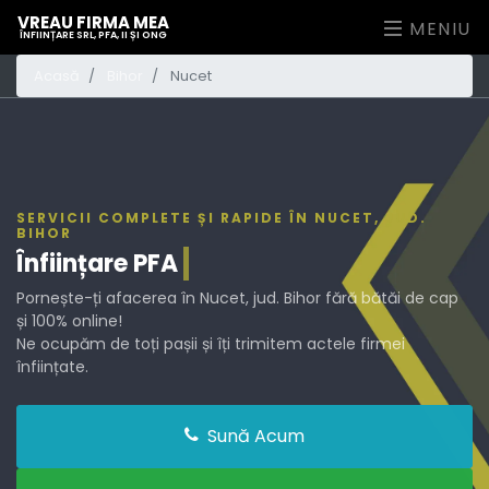
VREAU FIRMA MEA
MENIU
ÎNFIINȚARE SRL, PFA, II ȘI ONG
Acasă
Bihor
Nucet
SERVICII COMPLETE ȘI RAPIDE ÎN NUCET, JUD.
BIHOR
Înființare
PFA
Pornește-ți afacerea în Nucet, jud. Bihor fără bătăi de cap
și 100% online!
Ne ocupăm de toți pașii și îți trimitem actele firmei
înființate.
Sună Acum