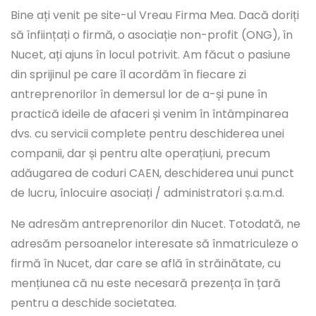
Bine ați venit pe site-ul Vreau Firma Mea. Dacă doriți
să înființați o firmă, o asociație non-profit (ONG), în
Nucet, ați ajuns în locul potrivit. Am făcut o pasiune
din sprijinul pe care îl acordăm în fiecare zi
antreprenorilor în demersul lor de a-și pune în
practică ideile de afaceri și venim în întâmpinarea
dvs. cu servicii complete pentru deschiderea unei
companii, dar și pentru alte operațiuni, precum
adăugarea de coduri CAEN, deschiderea unui punct
de lucru, înlocuire asociați / administratori ș.a.m.d.
Ne adresăm antreprenorilor din Nucet. Totodată, ne
adresăm persoanelor interesate să înmatriculeze o
firmă în Nucet, dar care se află în străinătate, cu
mențiunea că nu este necesară prezența în țară
pentru a deschide societatea.