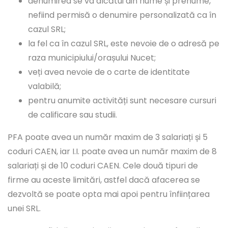
denumirea se va alcătui din nume și prenume,
nefiind permisă o denumire personalizată ca în
cazul SRL;
la fel ca în cazul SRL, este nevoie de o adresă pe
raza municipiului/orașului Nucet;
veți avea nevoie de o carte de identitate
valabilă;
pentru anumite activități sunt necesare cursuri
de calificare sau studii.
PFA poate avea un număr maxim de 3 salariați și 5
coduri CAEN, iar I.I. poate avea un număr maxim de 8
salariați și de 10 coduri CAEN. Cele două tipuri de
firme au aceste limitări, astfel dacă afacerea se
dezvoltă se poate opta mai apoi pentru înființarea
unei SRL.