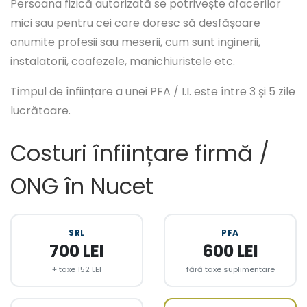
Persoana fizică autorizată se potrivește afacerilor
mici sau pentru cei care doresc să desfășoare
anumite profesii sau meserii, cum sunt inginerii,
instalatorii, coafezele, manichiuristele etc.
Timpul de înființare a unei PFA / I.I. este între 3 și 5 zile
lucrătoare.
Costuri înființare firmă /
ONG în Nucet
SRL
PFA
700 LEI
600 LEI
+ taxe 152 LEI
fără taxe suplimentare