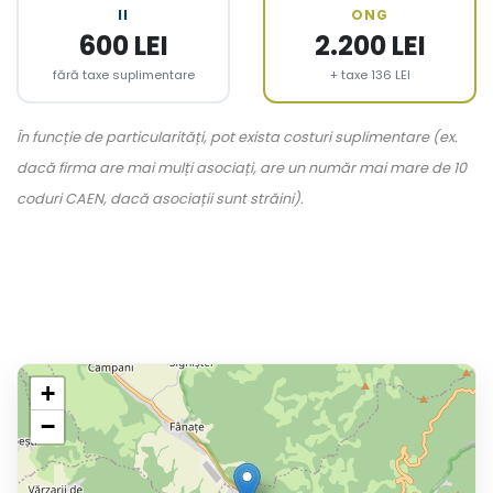
II
ONG
600 LEI
2.200 LEI
fără taxe suplimentare
+ taxe 136 LEI
În funcție de particularități, pot exista costuri suplimentare (ex.
dacă firma are mai mulți asociați, are un număr mai mare de 10
coduri CAEN, dacă asociații sunt străini).
+
−