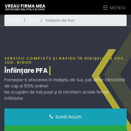
VREAU FIRMA MEA
MENIU
ÎNFIINȚARE SRL, PFA, II ȘI ONG
Acasă
Bihor
Hidişelu de Sus
SERVICII COMPLETE ȘI RAPIDE ÎN HIDIŞELU DE SUS,
JUD. BIHOR
Înființare
PFA
Pornește-ți afacerea în Hidişelu de Sus, jud. Bihor fără bătăi
de cap și 100% online!
Ne ocupăm de toți pașii și îți trimitem actele firmei
înființate.
Sună Acum