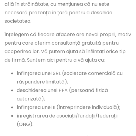
află în străinătate, cu mențiunea că nu este
necesară prezența în țară pentru a deschide
societatea.
Înțelegem că fiecare afacere are nevoi proprii, motiv
pentru care oferim consultanță gratuită pentru
acoperirea lor. Vă putem ajuta să înființați orice tip
de firmă. Suntem aici pentru a vă ajuta cu:
înființarea unei SRL (societate comercială cu
răspundere limitată);
deschiderea unei PFA (persoană fizică
autorizată);
înființarea unei II (întreprindere individuală);
înregistrarea de asociații/fundații/federații
(ONG).