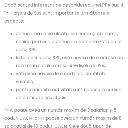
Dacă sunteți interesat de deschiderea unei PFA sau II
în Hidişelu de Sus sunt importante următoarele
aspecte:
denumirea se va alcătui din nume și prenume,
nefiind permisă o denumire personalizată ca în
cazul SRL;
la fel ca în cazul SRL, este nevoie de o adresă pe
raza municipiului/orașului Hidişelu de Sus;
veți avea nevoie de o carte de identitate
valabilă;
pentru anumite activități sunt necesare cursuri
de calificare sau studii.
PFA poate avea un număr maxim de 3 salariați și 5
coduri CAEN, iar I.I. poate avea un număr maxim de 8
salariați și de 10 coduri CAEN. Cele două tipuri de