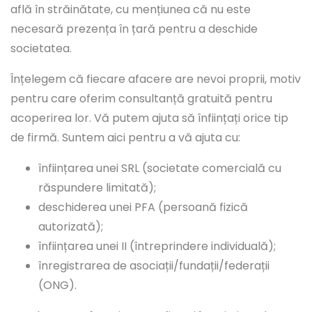
află în străinătate, cu mențiunea că nu este
necesară prezența în țară pentru a deschide
societatea.
Înțelegem că fiecare afacere are nevoi proprii, motiv
pentru care oferim consultanță gratuită pentru
acoperirea lor. Vă putem ajuta să înființați orice tip
de firmă. Suntem aici pentru a vă ajuta cu:
înființarea unei SRL (societate comercială cu
răspundere limitată);
deschiderea unei PFA (persoană fizică
autorizată);
înființarea unei II (întreprindere individuală);
înregistrarea de asociații/fundații/federații
(ONG).