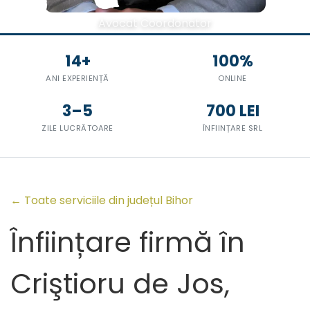
Avocat Coordonator
14+
100%
ANI EXPERIENȚĂ
ONLINE
3–5
700 LEI
ZILE LUCRĂTOARE
ÎNFIINȚARE SRL
← Toate serviciile din județul Bihor
Înființare firmă în
Criştioru de Jos,