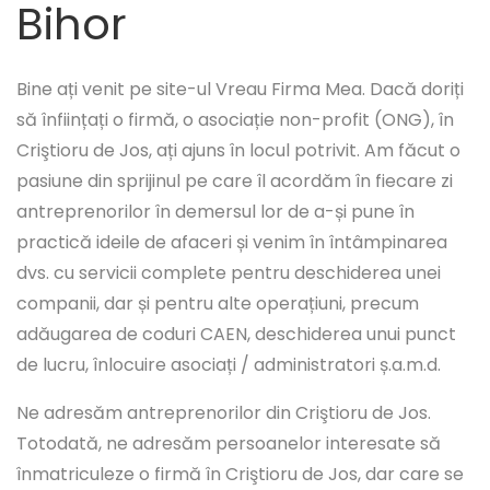
Bihor
Bine ați venit pe site-ul Vreau Firma Mea. Dacă doriți
să înființați o firmă, o asociație non-profit (ONG), în
Criştioru de Jos, ați ajuns în locul potrivit. Am făcut o
pasiune din sprijinul pe care îl acordăm în fiecare zi
antreprenorilor în demersul lor de a-și pune în
practică ideile de afaceri și venim în întâmpinarea
dvs. cu servicii complete pentru deschiderea unei
companii, dar și pentru alte operațiuni, precum
adăugarea de coduri CAEN, deschiderea unui punct
de lucru, înlocuire asociați / administratori ș.a.m.d.
Ne adresăm antreprenorilor din Criştioru de Jos.
Totodată, ne adresăm persoanelor interesate să
înmatriculeze o firmă în Criştioru de Jos, dar care se