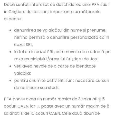
Dacă sunteți interesat de deschiderea unei PFA sau II
în Criştioru de Jos sunt importante următoarele
aspecte:
denumirea se va alcătui din nume și prenume,
nefiind permisă o denumire personalizată ca în
cazul SRL;
la fel ca în cazul SRL, este nevoie de o adresă pe
raza municipiului/orașului Criştioru de Jos;
veți avea nevoie de o carte de identitate
valabilă;
pentru anumite activități sunt necesare cursuri
de calificare sau studii.
PFA poate avea un număr maxim de 3 salariați și 5
coduri CAEN, iar I.I. poate avea un număr maxim de 8
salariați și de 10 coduri CAEN. Cele două tipuri de