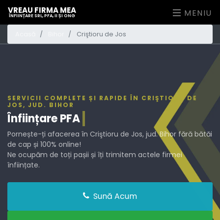
VREAU FIRMA MEA
MENIU
ÎNFIINȚARE SRL, PFA, II ȘI ONG
Acasă
Bihor
Criştioru de Jos
SERVICII COMPLETE ȘI RAPIDE ÎN CRIŞTIORU DE
JOS, JUD. BIHOR
Înființare
PFA
Pornește-ți afacerea în Criştioru de Jos, jud. Bihor fără bătăi
de cap și 100% online!
Ne ocupăm de toți pașii și îți trimitem actele firmei
înființate.
Sună Acum