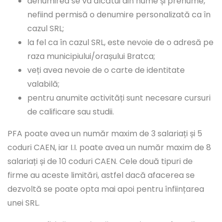
denumirea se va alcătui din nume și prenume,
nefiind permisă o denumire personalizată ca în
cazul SRL;
la fel ca în cazul SRL, este nevoie de o adresă pe
raza municipiului/orașului Bratca;
veți avea nevoie de o carte de identitate
valabilă;
pentru anumite activități sunt necesare cursuri
de calificare sau studii.
PFA poate avea un număr maxim de 3 salariați și 5
coduri CAEN, iar I.I. poate avea un număr maxim de 8
salariați și de 10 coduri CAEN. Cele două tipuri de
firme au aceste limitări, astfel dacă afacerea se
dezvoltă se poate opta mai apoi pentru înființarea
unei SRL.