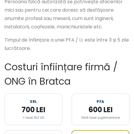
Persoana fizică autorizată se potrivește afacerilor
mici sau pentru cei care doresc să desfășoare
anumite profesii sau meserii, cum sunt inginerii,
instalatorii, coafezele, manichiuristele etc.
Timpul de înființare a unei PFA / I.I. este între 3 și 5 zile
lucrătoare.
Costuri înființare firmă /
ONG în Bratca
SRL
PFA
700 LEI
600 LEI
+ taxe 152 LEI
fără taxe suplimentare