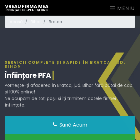
VREAU FIRMA MEA
MENIU
ÎNFIINȚARE SRL, PFA, II ȘI ONG
Acasă
Bihor
Bratca
SERVICII COMPLETE ȘI RAPIDE ÎN BRATCA, JUD.
BIHOR
Înființare
PFA
Pornește-ți afacerea în Bratca, jud. Bihor fără bătăi de cap
și 100% online!
Ne ocupăm de toți pașii și îți trimitem actele firmei
înființate.
Sună Acum