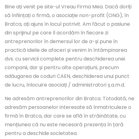
Bine ați venit pe site-ul Vreau Firma Mea. Dacă doriți
să înființați o firmă, o asociație non-profit (ONG), în
Bratca, ați ajuns în locul potrivit. Am făcut o pasiune
din sprijinul pe care îl acordăm în fiecare zi
antreprenorilor în demersul lor de a-și pune în
practică ideile de afaceri și venim în întâmpinarea
dvs. cu servicii complete pentru deschiderea unei
companii, dar și pentru alte operațiuni, precum
adăugarea de coduri CAEN, deschiderea unui punct
de lucru, înlocuire asociați / administratori ș.a.m.d.
Ne adresăm antreprenorilor din Bratca. Totodată, ne
adresăm persoanelor interesate să înmatriculeze o
firmă în Bratca, dar care se află în străinătate, cu
mențiunea că nu este necesară prezența în țară
pentru a deschide societatea.