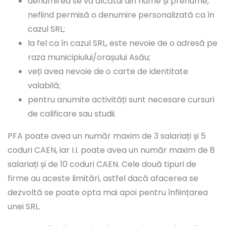
denumirea se va alcătui din nume și prenume,
nefiind permisă o denumire personalizată ca în
cazul SRL;
la fel ca în cazul SRL, este nevoie de o adresă pe
raza municipiului/orașului Asău;
veți avea nevoie de o carte de identitate
valabilă;
pentru anumite activități sunt necesare cursuri
de calificare sau studii.
PFA poate avea un număr maxim de 3 salariați și 5
coduri CAEN, iar I.I. poate avea un număr maxim de 8
salariați și de 10 coduri CAEN. Cele două tipuri de
firme au aceste limitări, astfel dacă afacerea se
dezvoltă se poate opta mai apoi pentru înființarea
unei SRL.