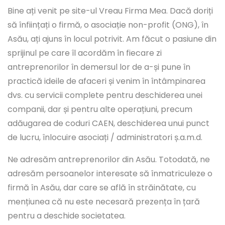
Bine ați venit pe site-ul Vreau Firma Mea. Dacă doriți
să înființați o firmă, o asociație non-profit (ONG), în
Asău, ați ajuns în locul potrivit. Am făcut o pasiune din
sprijinul pe care îl acordăm în fiecare zi
antreprenorilor în demersul lor de a-și pune în
practică ideile de afaceri și venim în întâmpinarea
dvs. cu servicii complete pentru deschiderea unei
companii, dar și pentru alte operațiuni, precum
adăugarea de coduri CAEN, deschiderea unui punct
de lucru, înlocuire asociați / administratori ș.a.m.d.
Ne adresăm antreprenorilor din Asău. Totodată, ne
adresăm persoanelor interesate să înmatriculeze o
firmă în Asău, dar care se află în străinătate, cu
mențiunea că nu este necesară prezența în țară
pentru a deschide societatea.