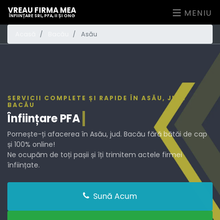
VREAU FIRMA MEA
MENIU
ÎNFIINȚARE SRL, PFA, II ȘI ONG
Acasă
Bacău
Asău
SERVICII COMPLETE ȘI RAPIDE ÎN ASĂU, JUD.
BACĂU
Înființare
PFA
Pornește-ți afacerea în Asău, jud. Bacău fără bătăi de cap
și 100% online!
Ne ocupăm de toți pașii și îți trimitem actele firmei
înființate.
Sună Acum