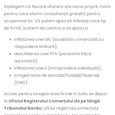
Înțelegem că fiecare afacere are nevoi proprii, motiv
pentru care oferim consultanță gratuită pentru
acoperirea lor. Vă putem ajuta să înființați orice tip
de firmă. Suntem aici pentru a vă ajuta cu:
înființarea unei SRL (societate comercială cu
răspundere limitată);
deschiderea unei PFA (persoană fizică
autorizată);
înființarea unei II (întreprindere individuală);
înregistrarea de asociații/fundații/federații
(ONG).
Actele pentru înregistrarea firmei în Asău se depun
la
Oficiul Registrului Comerțului de pe lângă
Tribunalul Bacău
, oficiul registrului comerțului