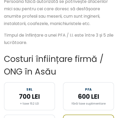
Persoana fizică autorizată se potrivește afacerilor
mici sau pentru cei care doresc să desfășoare
anumite profesii sau meserii, cum sunt inginerii,
instalatorii, coafezele, manichiuristele etc.
Timpul de înființare a unei PFA / I.I. este între 3 și 5 zile
lucrătoare.
Costuri înființare firmă /
ONG în Asău
SRL
PFA
700 LEI
600 LEI
+ taxe 152 LEI
fără taxe suplimentare