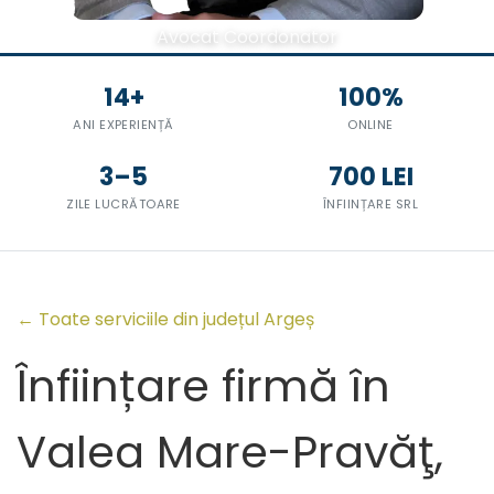
Avocat Coordonator
14+
100%
ANI EXPERIENȚĂ
ONLINE
3–5
700 LEI
ZILE LUCRĂTOARE
ÎNFIINȚARE SRL
← Toate serviciile din județul Argeș
Înființare firmă în
Valea Mare-Pravăţ,