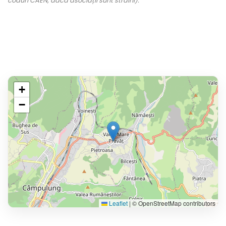
coduri CAEN, dacă asociații sunt străini).
+
−
Leaflet
|
© OpenStreetMap contributors