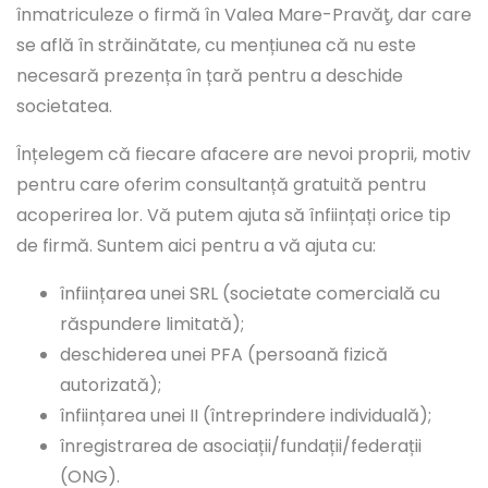
înmatriculeze o firmă în Valea Mare-Pravăţ, dar care
se află în străinătate, cu mențiunea că nu este
necesară prezența în țară pentru a deschide
societatea.
Înțelegem că fiecare afacere are nevoi proprii, motiv
pentru care oferim consultanță gratuită pentru
acoperirea lor. Vă putem ajuta să înființați orice tip
de firmă. Suntem aici pentru a vă ajuta cu:
înființarea unei SRL (societate comercială cu
răspundere limitată);
deschiderea unei PFA (persoană fizică
autorizată);
înființarea unei II (întreprindere individuală);
înregistrarea de asociații/fundații/federații
(ONG).