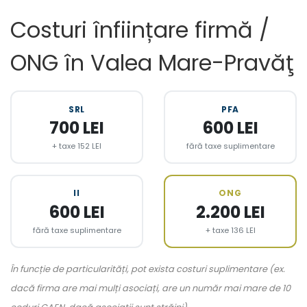
Costuri înființare firmă /
ONG în Valea Mare-Pravăţ
SRL
PFA
700 LEI
600 LEI
+ taxe 152 LEI
fără taxe suplimentare
II
ONG
600 LEI
2.200 LEI
fără taxe suplimentare
+ taxe 136 LEI
În funcție de particularități, pot exista costuri suplimentare (ex.
dacă firma are mai mulți asociați, are un număr mai mare de 10