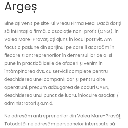
Argeș
Bine ați venit pe site-ul Vreau Firma Mea. Dacă doriți
să înființați o firmă, o asociație non-profit (ONG), în
Valea Mare-Pravăţ, ați ajuns în locul potrivit. Am
făcut o pasiune din sprijinul pe care îl acordăm în
fiecare zi antreprenorilor în demersul lor de a-și
pune în practică ideile de afaceri și venim în
întâmpinarea dvs. cu servicii complete pentru
deschiderea unei companii, dar și pentru alte
operațiuni, precum adăugarea de coduri CAEN,
deschiderea unui punct de lucru, înlocuire asociați /
administratori ș.a.m.d.
Ne adresăm antreprenorilor din Valea Mare-Pravăţ.
Totodată, ne adresăm persoanelor interesate să