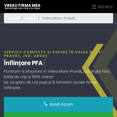
VREAU FIRMA MEA
MENIU
ÎNFIINȚARE SRL, PFA, II ȘI ONG
Acasă
Argeș
Valea Mare-Pravăţ
SERVICII COMPLETE ȘI RAPIDE ÎN VALEA MARE-
PRAVĂŢ, JUD. ARGEȘ
Înființare
PF
Pornește-ți afacerea în Valea Mare-Pravăţ, jud. Argeș fără
bătăi de cap și 100% online!
Ne ocupăm de toți pașii și îți trimitem actele firmei
înființate.
Sună Acum