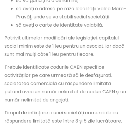
să vă gândiți la o denumire;
să aveți o adresă pe raza localității Valea Mare-
Pravăţ, unde se va stabili sediul societății;
să aveți o carte de identitate valabilă.
Potrivit ultimelor modificări ale legislației, capitalul
social minim este de 1 leu pentru un asociat, iar dacă
sunt mai mulți câte 1 leu pentru fiecare.
Trebuie identificate codurile CAEN specifice
activităților pe care urmează să le desfășurați,
societatea comercială cu răspundere limitată
putând avea un număr nelimitat de coduri CAEN și un
număr nelimitat de angajați.
Timpul de înființare a unei societăți comerciale cu
răspundere limitată este între 3 și 5 zile lucrătoare.