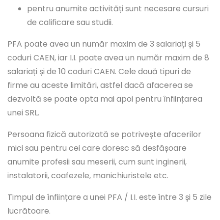
pentru anumite activități sunt necesare cursuri
de calificare sau studii.
PFA poate avea un număr maxim de 3 salariați și 5
coduri CAEN, iar I.I. poate avea un număr maxim de 8
salariați și de 10 coduri CAEN. Cele două tipuri de
firme au aceste limitări, astfel dacă afacerea se
dezvoltă se poate opta mai apoi pentru înființarea
unei SRL.
Persoana fizică autorizată se potrivește afacerilor
mici sau pentru cei care doresc să desfășoare
anumite profesii sau meserii, cum sunt inginerii,
instalatorii, coafezele, manichiuristele etc.
Timpul de înființare a unei PFA / I.I. este între 3 și 5 zile
lucrătoare.