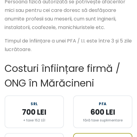
Persoana fizică autorizată se potrivește afacerilor
mici sau pentru cei care doresc să desfășoare
anumite profesii sau meserii, cum sunt inginerii,
instalatorii, coafezele, manichiuristele etc.
Timpul de înființare a unei PFA / I.I. este între 3 și 5 zile
lucrătoare.
Costuri înființare firmă /
ONG în Mărăcineni
SRL
PFA
700 LEI
600 LEI
+ taxe 152 LEI
fără taxe suplimentare