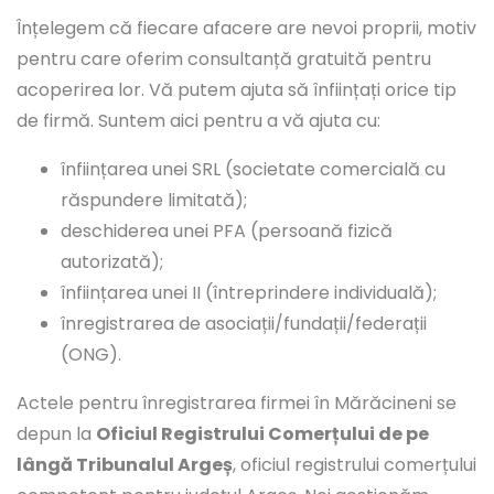
Înțelegem că fiecare afacere are nevoi proprii, motiv
pentru care oferim consultanță gratuită pentru
acoperirea lor. Vă putem ajuta să înființați orice tip
de firmă. Suntem aici pentru a vă ajuta cu:
înființarea unei SRL (societate comercială cu
răspundere limitată);
deschiderea unei PFA (persoană fizică
autorizată);
înființarea unei II (întreprindere individuală);
înregistrarea de asociații/fundații/federații
(ONG).
Actele pentru înregistrarea firmei în Mărăcineni se
depun la
Oficiul Registrului Comerțului de pe
lângă Tribunalul Argeș
, oficiul registrului comerțului