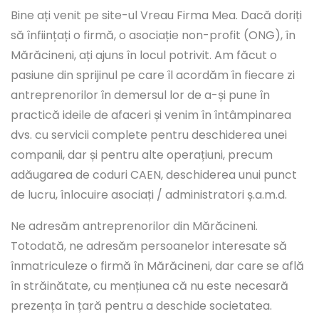
Bine ați venit pe site-ul Vreau Firma Mea. Dacă doriți
să înființați o firmă, o asociație non-profit (ONG), în
Mărăcineni, ați ajuns în locul potrivit. Am făcut o
pasiune din sprijinul pe care îl acordăm în fiecare zi
antreprenorilor în demersul lor de a-și pune în
practică ideile de afaceri și venim în întâmpinarea
dvs. cu servicii complete pentru deschiderea unei
companii, dar și pentru alte operațiuni, precum
adăugarea de coduri CAEN, deschiderea unui punct
de lucru, înlocuire asociați / administratori ș.a.m.d.
Ne adresăm antreprenorilor din Mărăcineni.
Totodată, ne adresăm persoanelor interesate să
înmatriculeze o firmă în Mărăcineni, dar care se află
în străinătate, cu mențiunea că nu este necesară
prezența în țară pentru a deschide societatea.