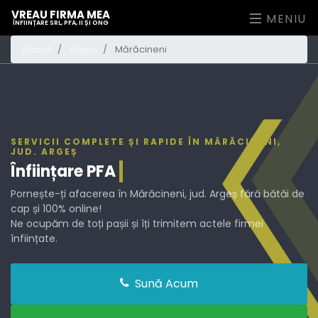
VREAU FIRMA MEA
MENIU
ÎNFIINȚARE SRL, PFA, II ȘI ONG
Acasă
Argeș
Mărăcineni
SERVICII COMPLETE ȘI RAPIDE ÎN MĂRĂCINENI,
JUD. ARGEȘ
Înființare
PFA
Pornește-ți afacerea în Mărăcineni, jud. Argeș fără bătăi de
cap și 100% online!
Ne ocupăm de toți pașii și îți trimitem actele firmei
înființate.
Sună Acum