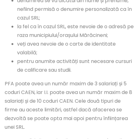
denumirea se va alcătui din nume și prenume,
nefiind permisă o denumire personalizată ca în
cazul SRL;
la fel ca în cazul SRL, este nevoie de o adresă pe
raza municipiului/orașului Mărăcineni;
veți avea nevoie de o carte de identitate
valabilă;
pentru anumite activități sunt necesare cursuri
de calificare sau studii.
PFA poate avea un număr maxim de 3 salariați și 5
coduri CAEN, iar I.I. poate avea un număr maxim de 8
salariați și de 10 coduri CAEN. Cele două tipuri de
firme au aceste limitări, astfel dacă afacerea se
dezvoltă se poate opta mai apoi pentru înființarea
unei SRL.