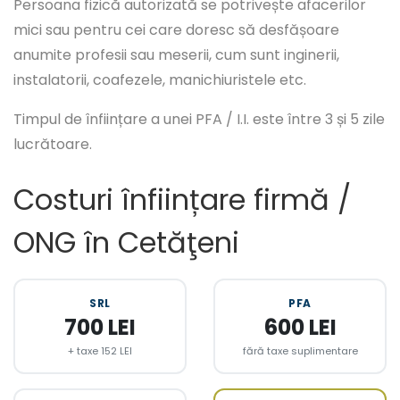
Persoana fizică autorizată se potrivește afacerilor
mici sau pentru cei care doresc să desfășoare
anumite profesii sau meserii, cum sunt inginerii,
instalatorii, coafezele, manichiuristele etc.
Timpul de înființare a unei PFA / I.I. este între 3 și 5 zile
lucrătoare.
Costuri înființare firmă /
ONG în Cetăţeni
SRL
PFA
700 LEI
600 LEI
+ taxe 152 LEI
fără taxe suplimentare