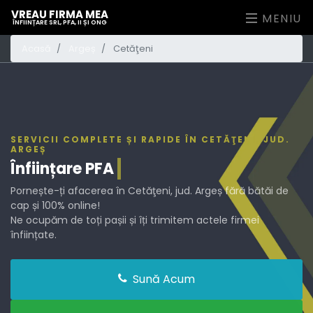
VREAU FIRMA MEA
MENIU
ÎNFIINȚARE SRL, PFA, II ȘI ONG
Acasă
Argeș
Cetăţeni
SERVICII COMPLETE ȘI RAPIDE ÎN CETĂŢENI, JUD.
ARGEȘ
Înființare
PFA
Pornește-ți afacerea în Cetăţeni, jud. Argeș fără bătăi de
cap și 100% online!
Ne ocupăm de toți pașii și îți trimitem actele firmei
înființate.
Sună Acum