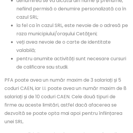
denumirea se va alcătui din nume și prenume,
nefiind permisă o denumire personalizată ca în
cazul SRL;
la fel ca în cazul SRL, este nevoie de o adresă pe
raza municipiului/orașului Cetăţeni;
veți avea nevoie de o carte de identitate
valabilă;
pentru anumite activități sunt necesare cursuri
de calificare sau studii.
PFA poate avea un număr maxim de 3 salariați și 5
coduri CAEN, iar I.I. poate avea un număr maxim de 8
salariați și de 10 coduri CAEN. Cele două tipuri de
firme au aceste limitări, astfel dacă afacerea se
dezvoltă se poate opta mai apoi pentru înființarea
unei SRL.