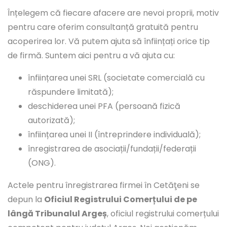
Înțelegem că fiecare afacere are nevoi proprii, motiv
pentru care oferim consultanță gratuită pentru
acoperirea lor. Vă putem ajuta să înființați orice tip
de firmă. Suntem aici pentru a vă ajuta cu:
înființarea unei SRL (societate comercială cu
răspundere limitată);
deschiderea unei PFA (persoană fizică
autorizată);
înființarea unei II (întreprindere individuală);
înregistrarea de asociații/fundații/federații
(ONG).
Actele pentru înregistrarea firmei în Cetăţeni se
depun la
Oficiul Registrului Comerțului de pe
lângă Tribunalul Argeș
, oficiul registrului comerțului