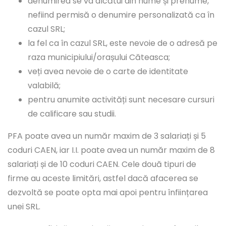
denumirea se va alcătui din nume și prenume,
nefiind permisă o denumire personalizată ca în
cazul SRL;
la fel ca în cazul SRL, este nevoie de o adresă pe
raza municipiului/orașului Căteasca;
veți avea nevoie de o carte de identitate
valabilă;
pentru anumite activități sunt necesare cursuri
de calificare sau studii.
PFA poate avea un număr maxim de 3 salariați și 5
coduri CAEN, iar I.I. poate avea un număr maxim de 8
salariați și de 10 coduri CAEN. Cele două tipuri de
firme au aceste limitări, astfel dacă afacerea se
dezvoltă se poate opta mai apoi pentru înființarea
unei SRL.