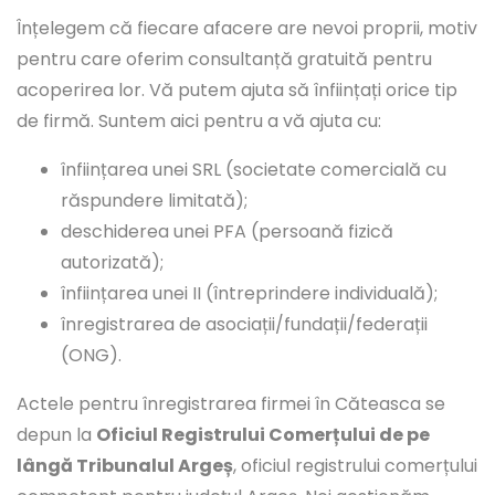
Înțelegem că fiecare afacere are nevoi proprii, motiv
pentru care oferim consultanță gratuită pentru
acoperirea lor. Vă putem ajuta să înființați orice tip
de firmă. Suntem aici pentru a vă ajuta cu:
înființarea unei SRL (societate comercială cu
răspundere limitată);
deschiderea unei PFA (persoană fizică
autorizată);
înființarea unei II (întreprindere individuală);
înregistrarea de asociații/fundații/federații
(ONG).
Actele pentru înregistrarea firmei în Căteasca se
depun la
Oficiul Registrului Comerțului de pe
lângă Tribunalul Argeș
, oficiul registrului comerțului