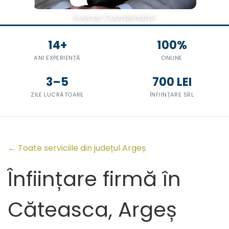
Avocat Coordonator
14+
100%
ANI EXPERIENȚĂ
ONLINE
3–5
700 LEI
ZILE LUCRĂTOARE
ÎNFIINȚARE SRL
← Toate serviciile din județul Argeș
Înființare firmă în
Căteasca, Argeș