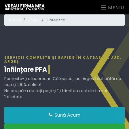
VREAU FIRMA MEA
MENIU
ÎNFIINȚARE SRL, PFA, II ȘI ONG
Acasă
Argeș
Căteasca
SERVICII COMPLETE ȘI RAPIDE ÎN CĂTEASCA, JUD.
ARGEȘ
Înființare
PFA
Pornește-ți afacerea în Căteasca, jud. Argeș fără bătăi de
cap și 100% online!
Ne ocupăm de toți pașii și îți trimitem actele firmei
înființate.
Sună Acum