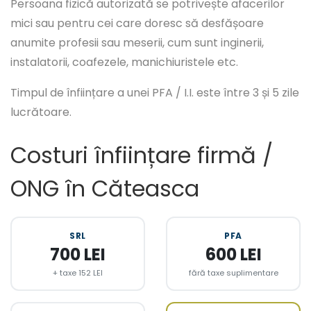
Persoana fizică autorizată se potrivește afacerilor
mici sau pentru cei care doresc să desfășoare
anumite profesii sau meserii, cum sunt inginerii,
instalatorii, coafezele, manichiuristele etc.
Timpul de înființare a unei PFA / I.I. este între 3 și 5 zile
lucrătoare.
Costuri înființare firmă /
ONG în Căteasca
SRL
PFA
700 LEI
600 LEI
+ taxe 152 LEI
fără taxe suplimentare