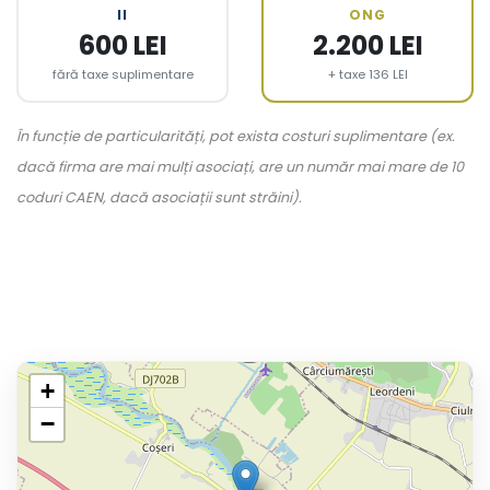
II
ONG
600 LEI
2.200 LEI
fără taxe suplimentare
+ taxe 136 LEI
În funcție de particularități, pot exista costuri suplimentare (ex.
dacă firma are mai mulți asociați, are un număr mai mare de 10
coduri CAEN, dacă asociații sunt străini).
+
−