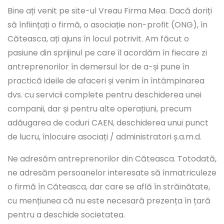
Bine ați venit pe site-ul Vreau Firma Mea. Dacă doriți
să înființați o firmă, o asociație non-profit (ONG), în
Căteasca, ați ajuns în locul potrivit. Am făcut o
pasiune din sprijinul pe care îl acordăm în fiecare zi
antreprenorilor în demersul lor de a-și pune în
practică ideile de afaceri și venim în întâmpinarea
dvs. cu servicii complete pentru deschiderea unei
companii, dar și pentru alte operațiuni, precum
adăugarea de coduri CAEN, deschiderea unui punct
de lucru, înlocuire asociați / administratori ș.a.m.d.
Ne adresăm antreprenorilor din Căteasca. Totodată,
ne adresăm persoanelor interesate să înmatriculeze
o firmă în Căteasca, dar care se află în străinătate,
cu mențiunea că nu este necesară prezența în țară
pentru a deschide societatea.