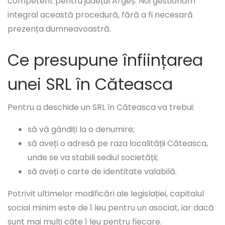
competent pentru județul Argeș. Noi gestionăm
integral această procedură, fără a fi necesară
prezența dumneavoastră.
Ce presupune înființarea
unei SRL în Căteasca
Pentru a deschide un SRL în Căteasca va trebui:
să vă gândiți la o denumire;
să aveți o adresă pe raza localității Căteasca,
unde se va stabili sediul societății;
să aveți o carte de identitate valabilă.
Potrivit ultimelor modificări ale legislației, capitalul
social minim este de 1 leu pentru un asociat, iar dacă
sunt mai mulți câte 1 leu pentru fiecare.