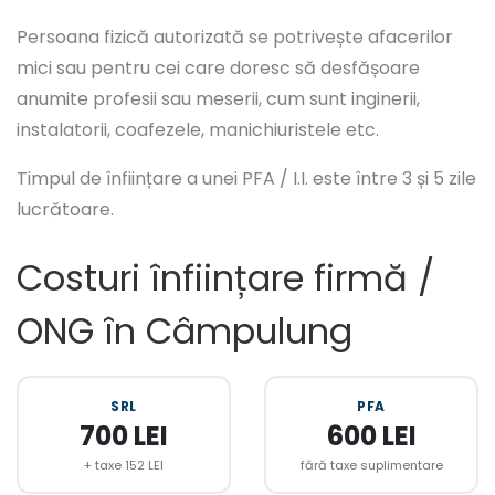
Persoana fizică autorizată se potrivește afacerilor
mici sau pentru cei care doresc să desfășoare
anumite profesii sau meserii, cum sunt inginerii,
instalatorii, coafezele, manichiuristele etc.
Timpul de înființare a unei PFA / I.I. este între 3 și 5 zile
lucrătoare.
Costuri înființare firmă /
ONG în Câmpulung
SRL
PFA
700 LEI
600 LEI
+ taxe 152 LEI
fără taxe suplimentare