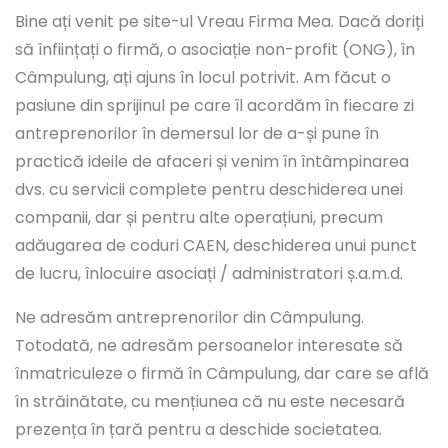
Bine ați venit pe site-ul Vreau Firma Mea. Dacă doriți
să înființați o firmă, o asociație non-profit (ONG), în
Câmpulung, ați ajuns în locul potrivit. Am făcut o
pasiune din sprijinul pe care îl acordăm în fiecare zi
antreprenorilor în demersul lor de a-și pune în
practică ideile de afaceri și venim în întâmpinarea
dvs. cu servicii complete pentru deschiderea unei
companii, dar și pentru alte operațiuni, precum
adăugarea de coduri CAEN, deschiderea unui punct
de lucru, înlocuire asociați / administratori ș.a.m.d.
Ne adresăm antreprenorilor din Câmpulung.
Totodată, ne adresăm persoanelor interesate să
înmatriculeze o firmă în Câmpulung, dar care se află
în străinătate, cu mențiunea că nu este necesară
prezența în țară pentru a deschide societatea.