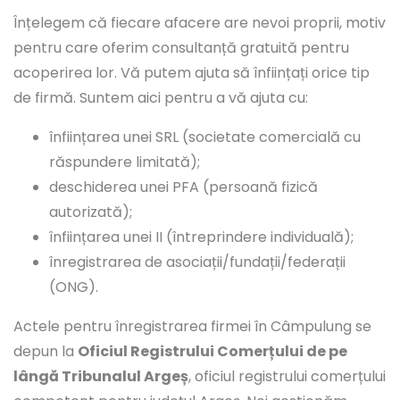
Înțelegem că fiecare afacere are nevoi proprii, motiv
pentru care oferim consultanță gratuită pentru
acoperirea lor. Vă putem ajuta să înființați orice tip
de firmă. Suntem aici pentru a vă ajuta cu:
înființarea unei SRL (societate comercială cu
răspundere limitată);
deschiderea unei PFA (persoană fizică
autorizată);
înființarea unei II (întreprindere individuală);
înregistrarea de asociații/fundații/federații
(ONG).
Actele pentru înregistrarea firmei în Câmpulung se
depun la
Oficiul Registrului Comerțului de pe
lângă Tribunalul Argeș
, oficiul registrului comerțului