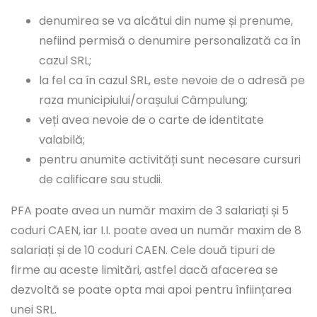
denumirea se va alcătui din nume și prenume,
nefiind permisă o denumire personalizată ca în
cazul SRL;
la fel ca în cazul SRL, este nevoie de o adresă pe
raza municipiului/orașului Câmpulung;
veți avea nevoie de o carte de identitate
valabilă;
pentru anumite activități sunt necesare cursuri
de calificare sau studii.
PFA poate avea un număr maxim de 3 salariați și 5
coduri CAEN, iar I.I. poate avea un număr maxim de 8
salariați și de 10 coduri CAEN. Cele două tipuri de
firme au aceste limitări, astfel dacă afacerea se
dezvoltă se poate opta mai apoi pentru înființarea
unei SRL.