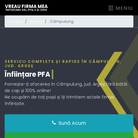
VREAU FIRMA MEA
MENIU
ÎNFIINȚARE SRL, PFA, II ȘI ONG
Acasă
Argeș
Câmpulung
SERVICII COMPLETE ȘI RAPIDE ÎN CÂMPULUNG,
JUD. ARGEȘ
Înființare
PFA
Pornește-ți afacerea în Câmpulung, jud. Argeș fără bătăi
de cap și 100% online!
Ne ocupăm de toți pașii și îți trimitem actele firmei
înființate.
Sună Acum