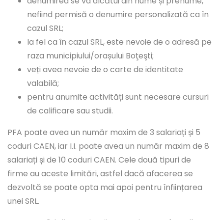
denumirea se va alcătui din nume și prenume,
nefiind permisă o denumire personalizată ca în
cazul SRL;
la fel ca în cazul SRL, este nevoie de o adresă pe
raza municipiului/orașului Boţeşti;
veți avea nevoie de o carte de identitate
valabilă;
pentru anumite activități sunt necesare cursuri
de calificare sau studii.
PFA poate avea un număr maxim de 3 salariați și 5
coduri CAEN, iar I.I. poate avea un număr maxim de 8
salariați și de 10 coduri CAEN. Cele două tipuri de
firme au aceste limitări, astfel dacă afacerea se
dezvoltă se poate opta mai apoi pentru înființarea
unei SRL.