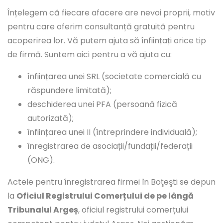
Înțelegem că fiecare afacere are nevoi proprii, motiv
pentru care oferim consultanță gratuită pentru
acoperirea lor. Vă putem ajuta să înființați orice tip
de firmă. Suntem aici pentru a vă ajuta cu:
înființarea unei SRL (societate comercială cu
răspundere limitată);
deschiderea unei PFA (persoană fizică
autorizată);
înființarea unei II (întreprindere individuală);
înregistrarea de asociații/fundații/federații
(ONG).
Actele pentru înregistrarea firmei în Boţeşti se depun
la
Oficiul Registrului Comerțului de pe lângă
Tribunalul Argeș
, oficiul registrului comerțului