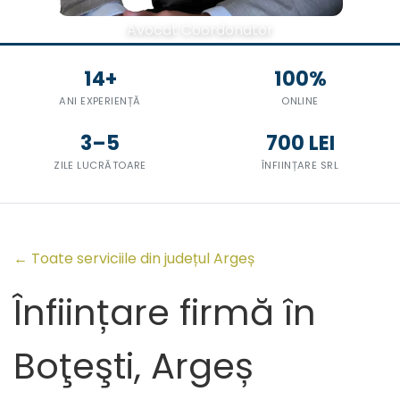
Avocat Coordonator
14+
100%
ANI EXPERIENȚĂ
ONLINE
3–5
700 LEI
ZILE LUCRĂTOARE
ÎNFIINȚARE SRL
← Toate serviciile din județul Argeș
Înființare firmă în
Boţeşti, Argeș