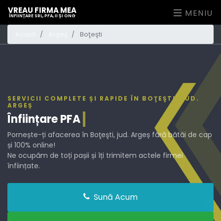
VREAU FIRMA MEA
MENIU
ÎNFIINȚARE SRL, PFA, II ȘI ONG
Acasă
Argeș
Boţeşti
SERVICII COMPLETE ȘI RAPIDE ÎN BOŢEŞTI, JUD.
ARGEȘ
Înființare
PFA
Pornește-ți afacerea în Boţeşti, jud. Argeș fără bătăi de cap
și 100% online!
Ne ocupăm de toți pașii și îți trimitem actele firmei
înființate.
Sună Acum