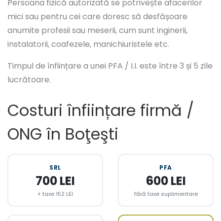
Persoana fizică autorizată se potrivește afacerilor
mici sau pentru cei care doresc să desfășoare
anumite profesii sau meserii, cum sunt inginerii,
instalatorii, coafezele, manichiuristele etc.
Timpul de înființare a unei PFA / I.I. este între 3 și 5 zile
lucrătoare.
Costuri înființare firmă /
ONG în Boţeşti
SRL
PFA
700 LEI
600 LEI
+ taxe 152 LEI
fără taxe suplimentare