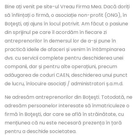
Bine ați venit pe site-ul Vreau Firma Mea. Dacă doriți
să înființați o firmă, o asociație non-profit (ONG), în
Boţeşti, ați ajuns în locul potrivit. Am făcut o pasiune
din sprijinul pe care îl acordăm în fiecare zi
antreprenorilor în demersul lor de a-și pune în
practică ideile de afaceri și venim în întâmpinarea
dvs. cu servicii complete pentru deschiderea unei
companii, dar și pentru alte operațiuni, precum
adăugarea de coduri CAEN, deschiderea unui punct
de lucru, înlocuire asociați / administratori ș.a.m.d.
Ne adresăm antreprenorilor din Boţeşti. Totodată, ne
adresăm persoanelor interesate să înmatriculeze o
firmă în Boţeşti, dar care se află în străinătate, cu
mențiunea că nu este necesară prezența în țară
pentru a deschide societatea.