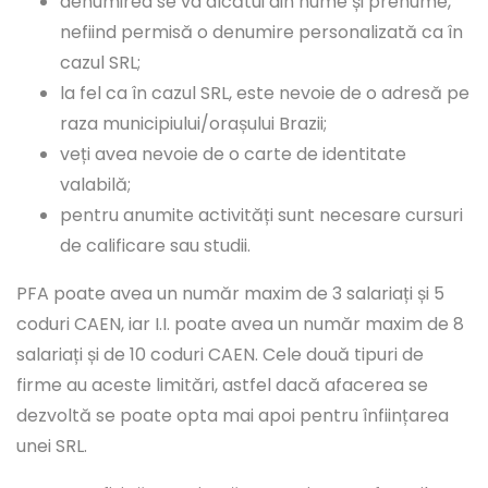
denumirea se va alcătui din nume și prenume,
nefiind permisă o denumire personalizată ca în
cazul SRL;
la fel ca în cazul SRL, este nevoie de o adresă pe
raza municipiului/orașului Brazii;
veți avea nevoie de o carte de identitate
valabilă;
pentru anumite activități sunt necesare cursuri
de calificare sau studii.
PFA poate avea un număr maxim de 3 salariați și 5
coduri CAEN, iar I.I. poate avea un număr maxim de 8
salariați și de 10 coduri CAEN. Cele două tipuri de
firme au aceste limitări, astfel dacă afacerea se
dezvoltă se poate opta mai apoi pentru înființarea
unei SRL.