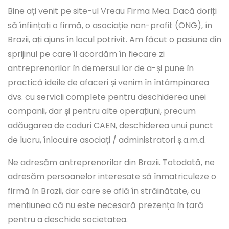
Bine ați venit pe site-ul Vreau Firma Mea. Dacă doriți
să înființați o firmă, o asociație non-profit (ONG), în
Brazii, ați ajuns în locul potrivit. Am făcut o pasiune din
sprijinul pe care îl acordăm în fiecare zi
antreprenorilor în demersul lor de a-și pune în
practică ideile de afaceri și venim în întâmpinarea
dvs. cu servicii complete pentru deschiderea unei
companii, dar și pentru alte operațiuni, precum
adăugarea de coduri CAEN, deschiderea unui punct
de lucru, înlocuire asociați / administratori ș.a.m.d.
Ne adresăm antreprenorilor din Brazii. Totodată, ne
adresăm persoanelor interesate să înmatriculeze o
firmă în Brazii, dar care se află în străinătate, cu
mențiunea că nu este necesară prezența în țară
pentru a deschide societatea.