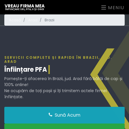
VREAU FIRMA MEA
MENIU
ÎNFIINȚARE SRL, PFA, II ȘI ONG
Acasă
Arad
Brazii
SERVICII COMPLETE ȘI RAPIDE ÎN BRAZII, JUD.
ARAD
Înființare
PFA
Pornește-ți afacerea în Brazii, jud. Arad fără bătăi de cap și
100% online!
Ne ocupăm de toți pașii și îți trimitem actele firmei
înființate.
Sună Acum