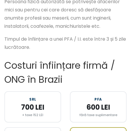
Persoana fizică autorizată se potrivește afacerilor
mici sau pentru cei care doresc să desfășoare
anumite profesii sau meserii, cum sunt inginerii,
instalatorii, coafezele, manichiuristele etc.
Timpul de înființare a unei PFA / I.I. este între 3 și 5 zile
lucrătoare.
Costuri înființare firmă /
ONG în Brazii
SRL
PFA
700 LEI
600 LEI
+ taxe 152 LEI
fără taxe suplimentare