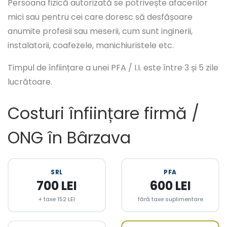
Persoana fizică autorizată se potrivește afacerilor
mici sau pentru cei care doresc să desfășoare
anumite profesii sau meserii, cum sunt inginerii,
instalatorii, coafezele, manichiuristele etc.
Timpul de înființare a unei PFA / I.I. este între 3 și 5 zile
lucrătoare.
Costuri înființare firmă /
ONG în Bârzava
SRL
PFA
700 LEI
600 LEI
+ taxe 152 LEI
fără taxe suplimentare