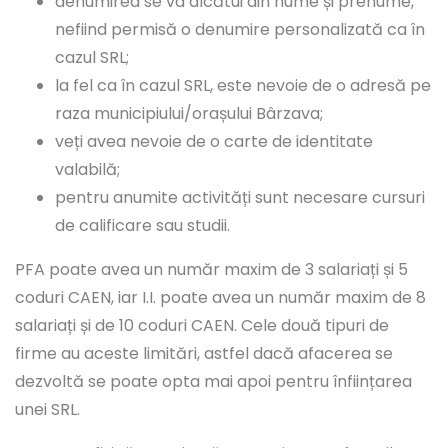
denumirea se va alcătui din nume și prenume,
nefiind permisă o denumire personalizată ca în
cazul SRL;
la fel ca în cazul SRL, este nevoie de o adresă pe
raza municipiului/orașului Bârzava;
veți avea nevoie de o carte de identitate
valabilă;
pentru anumite activități sunt necesare cursuri
de calificare sau studii.
PFA poate avea un număr maxim de 3 salariați și 5
coduri CAEN, iar I.I. poate avea un număr maxim de 8
salariați și de 10 coduri CAEN. Cele două tipuri de
firme au aceste limitări, astfel dacă afacerea se
dezvoltă se poate opta mai apoi pentru înființarea
unei SRL.