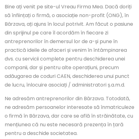
Bine ați venit pe site-ul Vreau Firma Mea. Dacă doriți
să înființați o firmă, o asociație non-profit (ONG), în
Bârzava, ați ajuns în locul potrivit. Am făcut o pasiune
din sprijinul pe care îl acordăm în fiecare zi
antreprenorilor în demersul lor de a-și pune în
practică ideile de afaceri și venim în întâmpinarea
dvs. cu servicii complete pentru deschiderea unei
companii, dar și pentru alte operațiuni, precum
adăugarea de coduri CAEN, deschiderea unui punct
de lucru, înlocuire asociați / administratori ș.a.m.d.
Ne adresăm antreprenorilor din Bârzava. Totodată,
ne adresăm persoanelor interesate să înmatriculeze
o firmă în Bârzava, dar care se află în străinătate, cu
mențiunea că nu este necesară prezența în țară
pentru a deschide societatea.