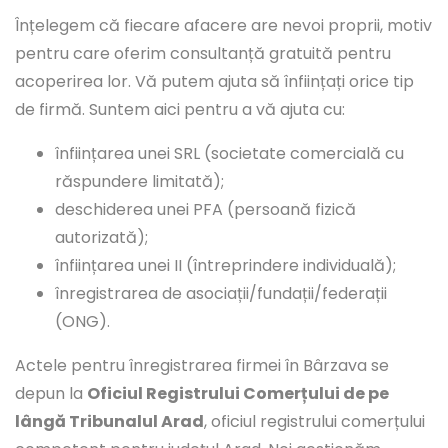
Înțelegem că fiecare afacere are nevoi proprii, motiv
pentru care oferim consultanță gratuită pentru
acoperirea lor. Vă putem ajuta să înființați orice tip
de firmă. Suntem aici pentru a vă ajuta cu:
înființarea unei SRL (societate comercială cu
răspundere limitată);
deschiderea unei PFA (persoană fizică
autorizată);
înființarea unei II (întreprindere individuală);
înregistrarea de asociații/fundații/federații
(ONG).
Actele pentru înregistrarea firmei în Bârzava se
depun la
Oficiul Registrului Comerțului de pe
lângă Tribunalul Arad
, oficiul registrului comerțului