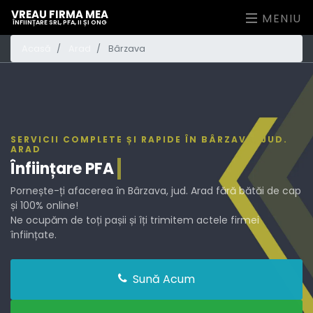
VREAU FIRMA MEA
MENIU
ÎNFIINȚARE SRL, PFA, II ȘI ONG
Acasă
Arad
Bârzava
SERVICII COMPLETE ȘI RAPIDE ÎN BÂRZAVA, JUD.
ARAD
Înființare
PFA
Pornește-ți afacerea în Bârzava, jud. Arad fără bătăi de cap
și 100% online!
Ne ocupăm de toți pașii și îți trimitem actele firmei
înființate.
Sună Acum