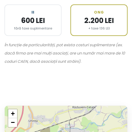
II
ONG
600 LEI
2.200 LEI
fără taxe suplimentare
+ taxe 136 LEI
În funcție de particularități, pot exista costuri suplimentare (ex.
dacă firma are mai mulți asociați, are un număr mai mare de 10
coduri CAEN, dacă asociații sunt străini).
+
−