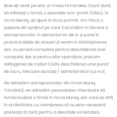
Bine ați venit pe site-ul Vreau Firma Mea. Dacă doriți
să înființați o firmă, o asociație non-profit (ONG), în
Ocna Mureş, ați ajuns în locul potrivit. Am făcut o
pasiune din sprijinul pe care îl acordăm în fiecare zi
antreprenorilor în demersul lor de a-și pune în
practică ideile de afaceri și venim în întâmpinarea
dvs. cu servicii complete pentru deschiderea unei
companii, dar și pentru alte operațiuni, precum
adăugarea de coduri CAEN, deschiderea unui punct
de lucru, înlocuire asociați / administratori ș.a.m.d.
Ne adresăm antreprenorilor din Ocna Mureş.
Totodată, ne adresăm persoanelor interesate să
înmatriculeze o firmă în Ocna Mureş, dar care se află
în străinătate, cu mențiunea că nu este necesară
prezența în țară pentru a deschide societatea.