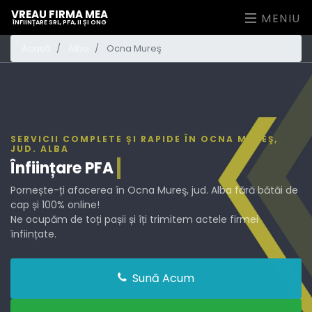
VREAU FIRMA MEA
MENIU
ÎNFIINȚARE SRL, PFA, II ȘI ONG
Acasă
Alba
Ocna Mureş
SERVICII COMPLETE ȘI RAPIDE ÎN OCNA MUREŞ,
JUD. ALBA
Înființare
PFA
Pornește-ți afacerea în Ocna Mureş, jud. Alba fără bătăi de
cap și 100% online!
Ne ocupăm de toți pașii și îți trimitem actele firmei
înființate.
Sună Acum