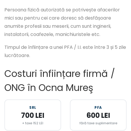
Persoana fizică autorizată se potrivește afacerilor
mici sau pentru cei care doresc să desfășoare
anumite profesii sau meserii, cum sunt inginerii,
instalatorii, coafezele, manichiuristele etc.
Timpul de înființare a unei PFA / I.I. este între 3 și 5 zile
lucrătoare.
Costuri înființare firmă /
ONG în Ocna Mureş
SRL
PFA
700 LEI
600 LEI
+ taxe 152 LEI
fără taxe suplimentare