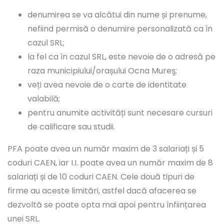
denumirea se va alcătui din nume și prenume,
nefiind permisă o denumire personalizată ca în
cazul SRL;
la fel ca în cazul SRL, este nevoie de o adresă pe
raza municipiului/orașului Ocna Mureş;
veți avea nevoie de o carte de identitate
valabilă;
pentru anumite activități sunt necesare cursuri
de calificare sau studii.
PFA poate avea un număr maxim de 3 salariați și 5
coduri CAEN, iar I.I. poate avea un număr maxim de 8
salariați și de 10 coduri CAEN. Cele două tipuri de
firme au aceste limitări, astfel dacă afacerea se
dezvoltă se poate opta mai apoi pentru înființarea
unei SRL.