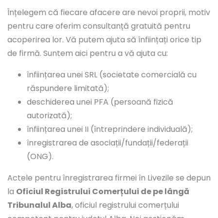
Înțelegem că fiecare afacere are nevoi proprii, motiv
pentru care oferim consultanță gratuită pentru
acoperirea lor. Vă putem ajuta să înființați orice tip
de firmă. Suntem aici pentru a vă ajuta cu:
înființarea unei SRL (societate comercială cu
răspundere limitată);
deschiderea unei PFA (persoană fizică
autorizată);
înființarea unei II (întreprindere individuală);
înregistrarea de asociații/fundații/federații
(ONG).
Actele pentru înregistrarea firmei în Livezile se depun
la
Oficiul Registrului Comerțului de pe lângă
Tribunalul Alba
, oficiul registrului comerțului