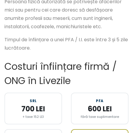
Persoana fizică autorizată se potrivește afacerilor
mici sau pentru cei care doresc să desfășoare
anumite profesii sau meserii, cum sunt inginerii,
instalatorii, coafezele, manichiuristele etc.
Timpul de înființare a unei PFA / I.I. este între 3 și 5 zile
lucrătoare.
Costuri înființare firmă /
ONG în Livezile
SRL
PFA
700 LEI
600 LEI
+ taxe 152 LEI
fără taxe suplimentare