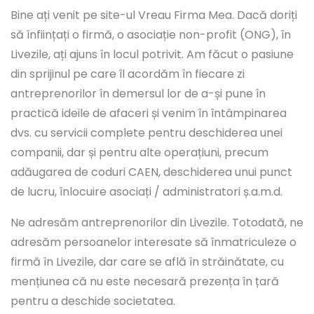
Bine ați venit pe site-ul Vreau Firma Mea. Dacă doriți
să înființați o firmă, o asociație non-profit (ONG), în
Livezile, ați ajuns în locul potrivit. Am făcut o pasiune
din sprijinul pe care îl acordăm în fiecare zi
antreprenorilor în demersul lor de a-și pune în
practică ideile de afaceri și venim în întâmpinarea
dvs. cu servicii complete pentru deschiderea unei
companii, dar și pentru alte operațiuni, precum
adăugarea de coduri CAEN, deschiderea unui punct
de lucru, înlocuire asociați / administratori ș.a.m.d.
Ne adresăm antreprenorilor din Livezile. Totodată, ne
adresăm persoanelor interesate să înmatriculeze o
firmă în Livezile, dar care se află în străinătate, cu
mențiunea că nu este necesară prezența în țară
pentru a deschide societatea.