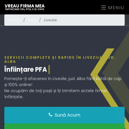
VREAU FIRMA MEA
MENIU
ÎNFIINȚARE SRL, PFA, II ȘI ONG
Acasă
Alba
Livezile
SERVICII COMPLETE ȘI RAPIDE ÎN LIVEZILE, JUD.
ALBA
Înființare
PFA
Pornește-ți afacerea în Livezile, jud. Alba fără bătăi de cap
și 100% online!
Ne ocupăm de toți pașii și îți trimitem actele firmei
înființate.
Sună Acum