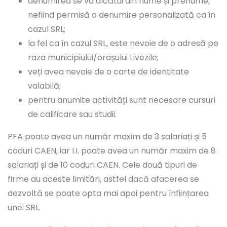
denumirea se va alcătui din nume și prenume,
nefiind permisă o denumire personalizată ca în
cazul SRL;
la fel ca în cazul SRL, este nevoie de o adresă pe
raza municipiului/orașului Livezile;
veți avea nevoie de o carte de identitate
valabilă;
pentru anumite activități sunt necesare cursuri
de calificare sau studii.
PFA poate avea un număr maxim de 3 salariați și 5
coduri CAEN, iar I.I. poate avea un număr maxim de 8
salariați și de 10 coduri CAEN. Cele două tipuri de
firme au aceste limitări, astfel dacă afacerea se
dezvoltă se poate opta mai apoi pentru înființarea
unei SRL.