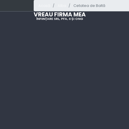
Acasă
Alba
Cetatea de Baltă
VREAU FIRMA MEA
ÎNFIINȚARE SRL, PFA, II ȘI ONG